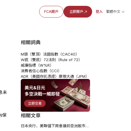
FCA開戶
立即開戶
登入
繁體中文
相關詞典
M頭（雙頂）
法國指數（CAC40）
W底（雙底）
72法則（Rule of 72）
威廉指標（W%R）
消費者信心指數（CCI）
ADR（美國存託憑證）
摩根大通（JPM）
息未
內保
相關文章
日本央行、美聯儲下周會議前亞洲股市漲跌不一