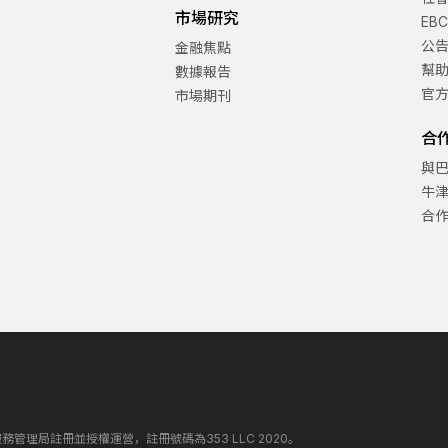
市場研究
EB
公
金融焦點
幫
數據報告
官
市場期刊
合
與
牛
合
丁斯金融服務管理局註冊並授權運營，註冊號碼為353 LLC 2020。