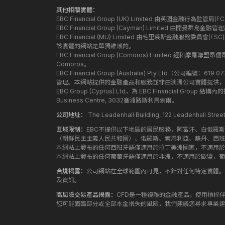
其他相關實體：
EBC Financial Group (UK) Limited 由英國金融行為
EBC Financial Group (Cayman) Limited 由開曼
EBC Financial (MU) Limited 由毛里裘斯金融服務委員會(FSC
該實體的網站是單獨維護的。
EBC Financial Group (Comoros) Limited 經科摩羅聯
Comoros。
EBC Financial Group (Australia) Pty Ltd（公
管理。本網站提供的金融產品和服務並非由澳洲公司實體提供，
EBC Group (Cyprus) Ltd，為 EBC Financial G
Business Centre, 3032塞浦路斯利馬索爾。
公司地址：
The Leadenhall Building, 122 Leadenhall S
區域限制：
EBC不提供以下地區的居民服務，阿富汗、白俄羅
（朝鮮民主主義人民共和國）、俄羅斯、索馬利亞、蘇丹、西班
本網站上發布的任何西班牙語僅適用於拉丁美洲國家，不適用於
本網站上發布的任何葡萄牙語僅適用於非洲，不適用於歐盟，葡
合規揭露：
公司網站在全球範圍內可見，不針對任何特定實體。
及資訊。
高風險交易產品揭露：
CFD是一種複雜的金融產品，使用槓桿
您可能面臨部分或全部本金損失的風險，我們建議您尋求專業建