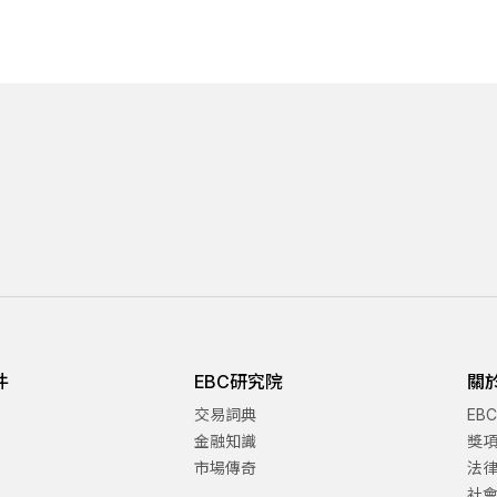
件
EBC研究院
關
交易詞典
EB
金融知識
獎
市場傳奇
法
社