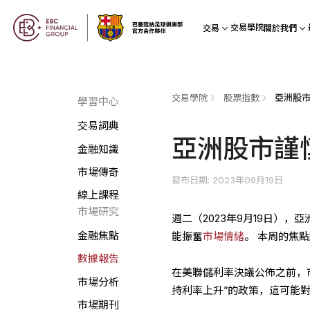
交易學院
交易
關於我們
交易學院
股票指數
亞洲股
學習中心
交易詞典
亞洲股市謹
金融知識
市場傳奇
發布日期: 2023年09月19日
線上課程
市場研究
週二（2023年9月19日）
金融焦點
能振奮
市場情緒
。 本周的焦
數據報告
在美聯儲利率決議公佈之前，
市場分析
持利率上升”的政策，這可能
市場期刊