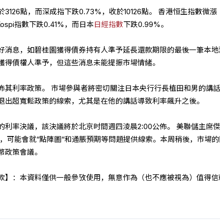
於3126點，而深成指下跌0.73%，收於10126點。 香港恒生指數微漲
Kospi指數下跌0.41%，而日本
日經指數
下跌0.99%。
好消息，如碧桂園獲得債券持有人準予延長還款期限的最後一筆本地
獲得債權人準予，但這些消息未能提振市場情緒。
佈其利率政策。 市場參與者將密切關注日本央行行長植田和男的講
退出超寬鬆政策的線索，尤其是在他的講話導致利率飆升之後。
利率決議，該決議將於北京时間週四淩晨2:00公佈。 美聯儲主席
會，可能會就“點陣圖“和通脹預期等問題提供線索。本周稍後，市場的
幣政策會議。
款】：本資料僅供一般參攷使用，無意作為（也不應被視為）值得信