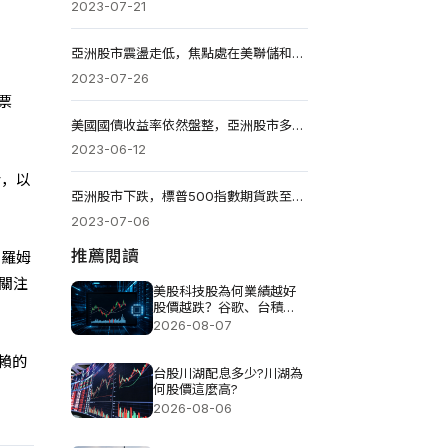
2023-07-21
亞洲股市震盪走低，焦點處在美聯儲和日本央行決議
2023-07-26
票
美國國債收益率依然盤整，亞洲股市多空在月高點拉鋸
2023-06-12
話，以
亞洲股市下跌，標普500指數期貨跌至4470點
2023-07-06
推薦閱讀
傑羅姆
關注
美股科技股為何業績越好
股價越跌？谷歌、台積
電、甲骨文揭AI投資壓力
2026-08-07
賴的
台股川湖配息多少?川湖為
何股價這麼高?
2026-08-06