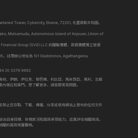
ed Tower, Cybercity, Ebene, 72201, 毛里裘斯共和國。
mudu, Autonomous Island of Anjouan, Union of
 Financial Group (SVG) LLC 的關聯實體，兩個實體獨立營運
冊辦公地址為 101 Gladstonos, Agathangelou
 20 3376 9662
海地、伊朗、伊拉克、黎巴嫩、利比亞、馬來西亞、馬利、北韓
委內瑞拉和葉門。想了解更多，請查閱常見問題。
或禁止您存取、下載、傳播、分享或使用網站上發布的任何文件
應結合自身目標、財務狀況和風險承受能力，認真評估相關資訊。
相關的風險揭露聲明。