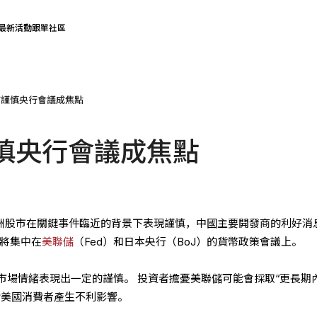
最新活動
跟單社區
市謹慎央行會議成焦點
慎央行會議成焦點
，亞洲股市在關鍵事件臨近的背景下表現謹慎，中國主要開發商的利好消
點將集中在
美聯儲
（Fed）和日本央行（BoJ）的貨幣政策會議上。
市場情緒表現出一定的謹慎。 投資者擔憂美聯儲可能會採取“更長期
對美國消費者產生不利影響。