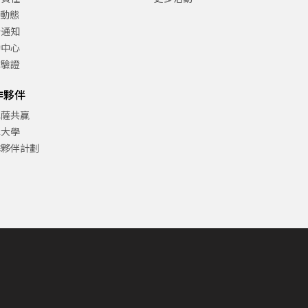
C動態
告通知
助中心
方驗證
作夥伴
巴薩共贏
津大學
作夥伴計劃