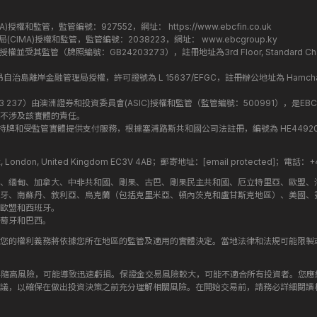
監管局(FCA)授權和監管，監管編號：927552，網址：
https://www.ebcfin.co.uk
群島金融管理局(CIMA)授權和監管，監管編號：2038223，網址：
www.ebcgroup.ky
)授權並受其監管（牌照編號：GB24203273），註冊地址為3rd Floor, Standard Charter
盟昂儒昂自治島離岸金融管理局授權，許可證號為 L 15637/EFGC，註冊辦公地址為 Hamchako, Mutsa
司編號：619 073 237）由澳洲證券和投資委員會(ASIC)授權和監管（監管編號：500991），是EBC
不涉及該實體的責任。
roup 結構內的持牌和受監管實體提供支付服務，根據塞浦路斯共和國公司法註冊，編號為 HE449205，註
treet, London, United Kingdom EC3V 4AB；郵寄地址：
[email protected]
；電話：+44
斯、緬甸、加拿大、中非共和國、剛果、古巴、剛果民主共和國、厄立特里亞、歐盟、
牙、南蘇丹、敘利亞、烏克蘭（包括克里米亞、頓內茨克和盧甘斯克地區）、美國、
歐盟和西班牙。
萄牙和巴西。
您的權利義務將依據您所在地區的監管及適用的實體決定。當地法律和法規可能限製
伴隨高風險，可能導致迅速虧損。保證金交易風險較大，可能不適合所有投資者。您
議，以確保在做出投資決策之前充分理解相關風險。在開始交易前，請務必詳細閱讀