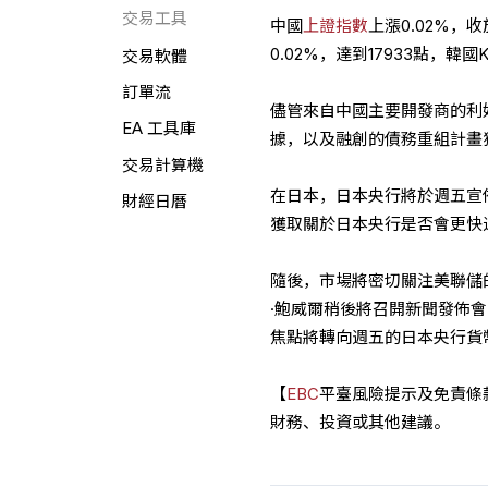
交易工具
中國
上證指數
上漲0.02%，收
0.02%，達到17933點，韓國
交易軟體
訂單流
儘管來自中國主要開發商的利
EA 工具庫
據，以及融創的債務重組計畫
交易計算機
在日本，日本央行將於週五宣
財經日曆
獲取關於日本央行是否會更快
隨後，市場將密切關注美聯儲的
·鮑威爾稍後將召開新聞發佈
焦點將轉向週五的日本央行貨
【
EBC
平臺風險提示及免責條
財務、投資或其他建議。