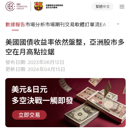
繁體中文
焦點
數據報告
市場分析
市場期刊
交易軟體
訂單流
EA 工具庫
交
美國國債收益率依然盤整，亞洲股市多
空在月高點拉鋸
發布日期: 2023年06月12日
更新日期: 2024年04月15日