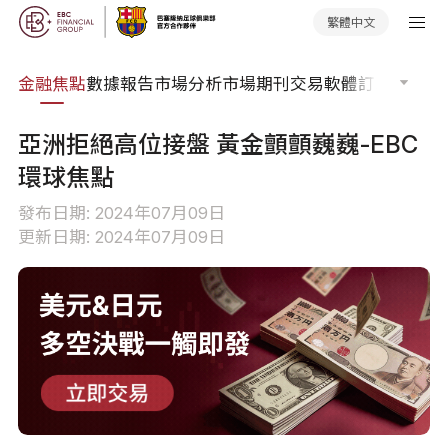
繁體中文
課程
金融焦點
數據報告
市場分析
市場期刊
交易軟體
訂單流
EA 
亞洲拒絕高位接盤 黃金顫顫巍巍-EBC
環球焦點
發布日期: 2024年07月09日
更新日期: 2024年07月09日