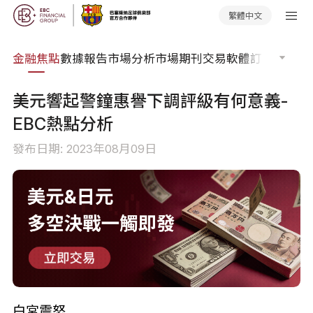
繁體中文
課程
金融焦點
數據報告
市場分析
市場期刊
交易軟體
訂單流
EA 
美元響起警鐘惠譽下調評級有何意義-
EBC熱點分析
發布日期: 2023年08月09日
白宮震怒