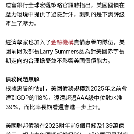
道富銀行全球宏觀策略官羅赫指出，美國國債在
壓力環境中提供了避險對沖，諷刺的是下調評級
產生了壓力。
經濟學家也加入了
金融機構
責備惠譽的隊伍，美
國前財政部長Larry Summers認為對美國赤字長
期走向的合理擔憂並不影響美國償債能力。
債務問題無解
根據惠譽的估計，美國債務規模到2025年之前會
達到GDP的118%，遠遠超過AAA級中位數水准
39%，而比率長期看還會進一步上升。
美國聯邦債務在2023財年前9個月觸及1.39萬億