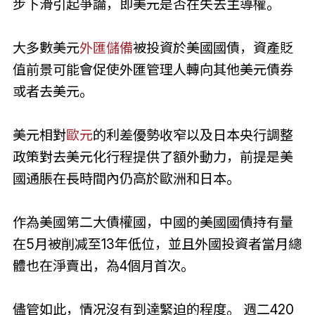
步下滑引起爭論，即美元是否在失去主導權。
大多數美元
外匯儲備
被投資於美國國債，資產貶
值前景可能會促使外匯管理人轉向其他美元債券
或者去美元。
美元相對
歐元
的利差優勢收窄以及日本央行調整
政策對去美元化行程提供了額外動力，前提是美
國通脹在長時間內仍高於歐洲和日本。
作為美國第二大債權國，中國的美國國債持有量
在5月被削减至13年低位，並且外國投資者當月總
體也在淨賣出，為4個月首次。
儘管如此，情况沒有到達緊迫的程度。 週二420