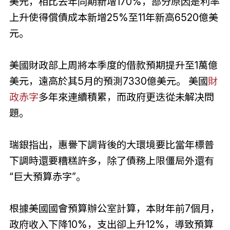
美元，相比去年同期新增170%，部分原因是利率
上升使得償債成本新增25%至11年新高6520億美
元。
美國財政部上周將本季度的借款預期提升至1萬億
美元，遠高於其5月的預測7330億美元。 美國
財
政赤字
多年來連續積累，而政府更迭從未解决問
題。
瑞銀指出，惠譽下調背後的大環境要比當年標普
下調時還要糟糕許多，除了債務上限僵局外還有
“巨大預算赤字”。
根據美國國會預算辦公室計算，本財年前7個月，
政府收入下降10%，支出卻上升12%，導致預算