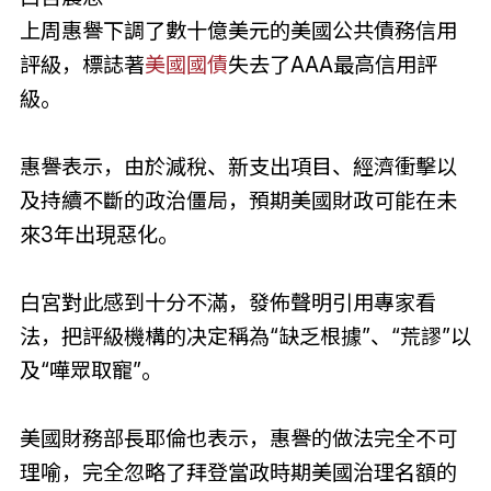
上周惠譽下調了數十億美元的美國公共債務信用
評級，標誌著
美國國債
失去了AAA最高信用評
級。
惠譽表示，由於減稅、新支出項目、經濟衝擊以
及持續不斷的政治僵局，預期美國財政可能在未
來3年出現惡化。
白宮對此感到十分不滿，發佈聲明引用專家看
法，把評級機構的决定稱為“缺乏根據”、“荒謬”以
及“嘩眾取寵”。
美國財務部長耶倫也表示，惠譽的做法完全不可
理喻，完全忽略了拜登當政時期美國治理名額的