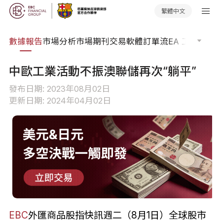
繁體中文
焦點
數據報告
市場分析
市場期刊
交易軟體
訂單流
EA 工具庫
交
中歐工業活動不振澳聯儲再次“躺平”
發布日期: 2023年08月02日
更新日期: 2024年04月02日
EBC
外匯商品股指快訊週二（8月1日）全球股市