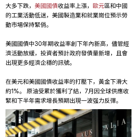
大多下跌，
美國國債
收益率上漲，
歐元
區和中國
的工業活動低迷，美國製造業和就業崗位預示勞
動市場保持緊俏。
美國國債中30年期收益率創下年內新高，儘管經
濟活動放緩，投資者預計政府發債量新增，且會
出現更多經濟企穩的訊號。
在美元和美國國債收益率的打壓下，黃金下滑大
約1%。 原油受累於獲利了結，7月因全球供應收
緊和下半年需求增長預期出現一波强力反彈。