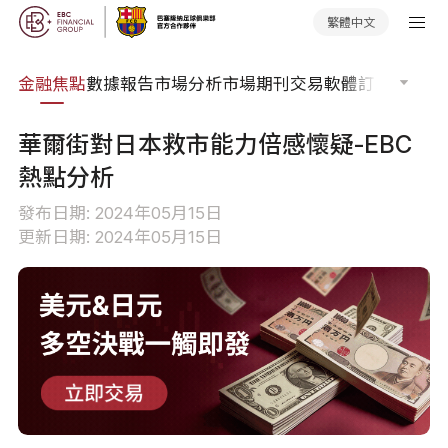
繁體中文
課程
金融焦點
數據報告
市場分析
市場期刊
交易軟體
訂單流
EA 
華爾街對日本救市能力倍感懷疑-EBC
熱點分析
發布日期: 2024年05月15日
更新日期: 2024年05月15日