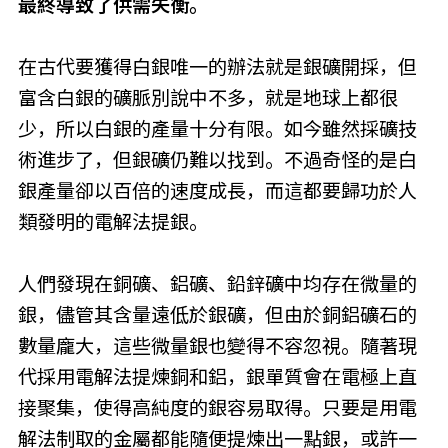
最終導致了供需失衡。
在古代要獲得白銀唯一的辦法就是銀礦開採，但
富含白銀的礦脈別說中不多，就是地球上都很
少，所以白銀的產量十分有限。如今雖然採礦技
術進步了，但銀礦仍難以找到。不過奇怪的是白
銀產量卻以百倍的速度成長，而這都要歸功於人
類發明的電解法提銀。
人們發現在銅礦、鋁礦、鉛鋅礦中均存在微量的
銀，儘管其含量遠低於銀礦，但由於銅鋁礦石的
數量龐大，這些微量銀也變得不容忽視。隨著現
代採用電解法提煉銅和鋁，銀單質會在電極上直
接聚集，使得高純度的銀容易取得。只要是用電
解法制取的金屬都能隨便提煉出一點銀，或許一