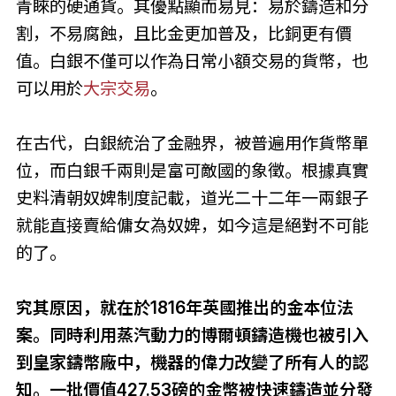
青睞的硬通貨。其優點顯而易見：易於鑄造和分
割，不易腐蝕，且比金更加普及，比銅更有價
值。白銀不僅可以作為日常小額交易的貨幣，也
可以用於
大宗交易
。
在古代，白銀統治了金融界，被普遍用作貨幣單
位，而白銀千兩則是富可敵國的象徵。根據真實
史料清朝奴婢制度記載，道光二十二年一兩銀子
就能直接賣給傭女為奴婢，如今這是絕對不可能
的了。
究其原因，就在於1816年英國推出的金本位法
案。同時利用蒸汽動力的博爾頓鑄造機也被引入
到皇家鑄幣廠中，機器的偉力改變了所有人的認
知。一批價值427.53磅的金幣被快速鑄造並分發