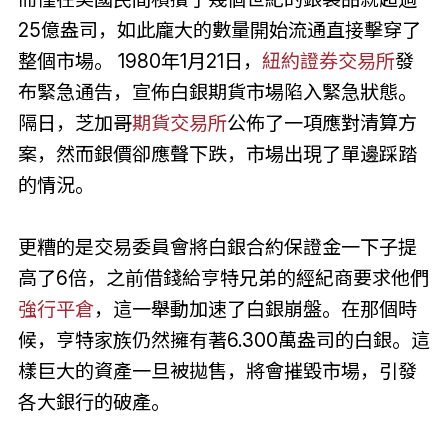
25億盎司，如此龐大的數量開始流通直接擊穿了
整個市場。 1980年1月21日，
紐約
證券交易所
發
布緊急通告，宣佈白銀期貨市場陷入緊急狀態。
隔日，芝加哥
期貨交易所
公佈了一項應對清算方
案，然而銀價卻應聲下跌，市場出現了單邊踩踏
的情況。
更糟的是交易委員會將白銀合約保證金一下子提
高了6倍，之前借錢給亨特兄弟的經紀商要求他們
強行平倉
，這一舉動加速了白銀崩盤。在那個時
候，亨特家族仍然擁有著6.300萬盎司的白銀。這
樣巨大的資產一旦被拋售，將會摧毀市場，引發
各大銀行的破產。