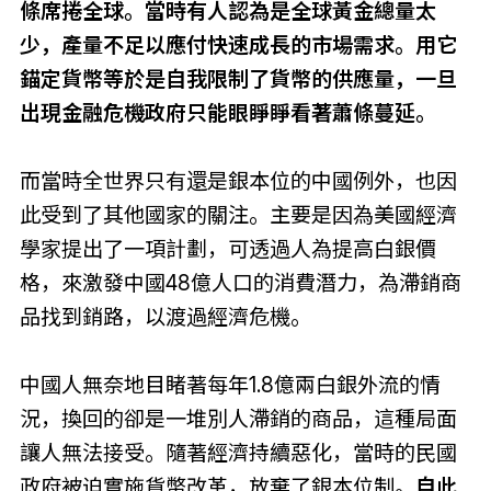
條席捲全球。當時有人認為是全球黃金總量太
少，產量不足以應付快速成長的市場需求。用它
錨定貨幣等於是自我限制了貨幣的供應量，一旦
出現金融危機政府只能眼睜睜看著蕭條蔓延。
而當時全世界只有還是銀本位的中國例外，也因
此受到了其他國家的關注。主要是因為美國經濟
學家提出了一項計劃，可透過人為提高白銀價
格，來激發中國48億人口的消費潛力，為滯銷商
品找到銷路，以渡過經濟危機。
中國人無奈地目睹著每年1.8億兩白銀外流的情
況，換回的卻是一堆別人滯銷的商品，這種局面
讓人無法接受。隨著經濟持續惡化，當時的民國
政府被迫實施貨幣改革，放棄了銀本位制。
自此