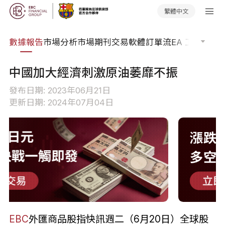
繁體中文
焦點
數據報告
市場分析
市場期刊
交易軟體
訂單流
EA 工具庫
交
中國加大經濟刺激原油萎靡不振
發布日期: 2023年06月21日
更新日期: 2024年07月04日
EBC
外匯商品股指快訊週二（6月20日）全球股