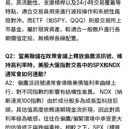
易、高流動性、支援槓桿以及24小時交易覆蓋等
特點，適合交易員用來進行波段操作和系統性風
險對沖。而ETF（如SPY、QQQ）則是交易所上
市基金，屬於現貨資產，較適合一般散戶進行長
期價值定投、無槓桿長線配置。
Q2：當美聯儲在政策會議上釋放偏鷹派訊號、維
持高利率時，美股大盤指數交易中的SPX和NDX
通常會如何連動？
A2：偏鷹派訊號通常會導緻美債殖利率曲線上
行，對不同指數的影響有結構性差異。 NDX（納
斯達克100指數）由於成分股多為成長型科技巨
頭，其估值高度依賴遠期現金流折現，因此對高
利率極為敏感，往往在偏鷹/偏緊環境中承受更大
的估值修正與跌幅重挫。相較之下，SPX（標普