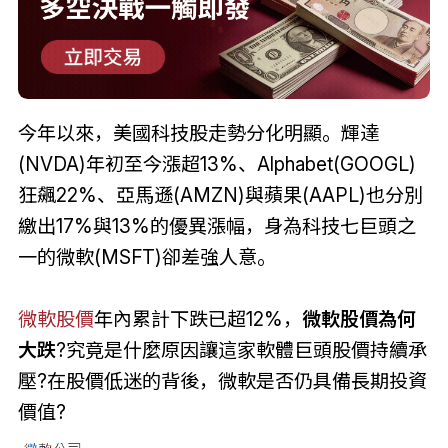
今年以來，美國科技股走勢分化明顯。輝達
(NVDA)年初至今漲超13%、Alphabet(GOOGL)
狂飆22%、亞馬遜(AMZN)與蘋果(AAPL)也分別
繳出17%與13%的優異漲幅，身為科技七巨頭之
一的微軟(MSFT)卻差強人意。
微軟股價
年內累計下跌已超12%，
微軟股價為何
大跌
?究竟是什麼原因讓這家軟體巨頭股價持續承
壓?在股價低迷的背後，微軟是否仍具備長期投資
價值?