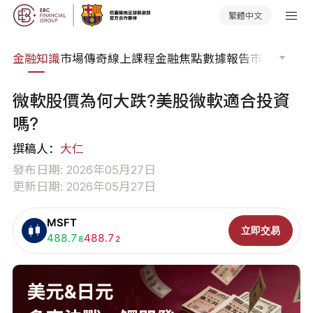
繁體中文
詞典
金融知識
市場傳奇
線上課程
金融焦點
數據報告
市場分析
市
微軟股價為何大跌?美股微軟適合投資
嗎?
撰稿人：
大仁
發布日期: 2026年05月27日
更新日期: 2026年05月27日
MSFT
立即交易
買入:
488.7
賣出:
488.7
8
2