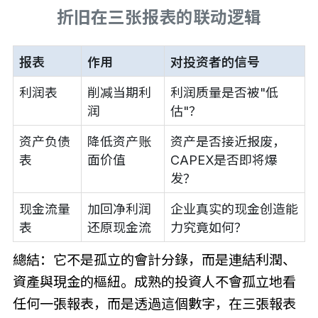
折旧在三张报表的联动逻辑
报表
作用
对投资者的信号
利润表
削减当期利
利润质量是否被"低
润
估"？
资产负债
降低资产账
资产是否接近报废，
表
面价值
CAPEX是否即将爆
发？
现金流量
加回净利润
企业真实的现金创造能
表
还原现金流
力究竟如何？
總結：它不是孤立的會計分錄，而是連結利潤、
資產與現金的樞紐。成熟的投資人不會孤立地看
任何一張報表，而是透過這個數字，在三張報表