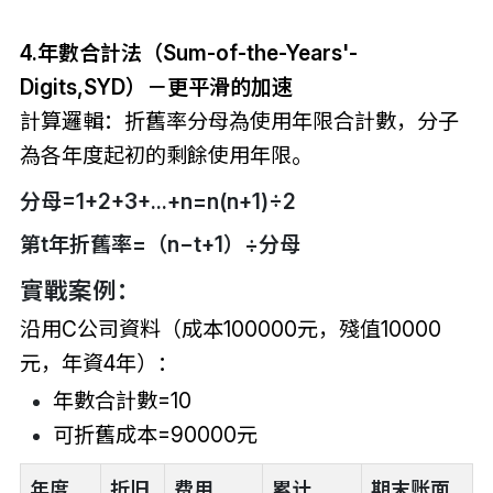
4.年數合計法（Sum-of-the-Years'-
Digits,SYD）－更平滑的加速
計算邏輯：折舊率分母為使用年限合計數，分子
為各年度起初的剩餘使用年限。
分母=1+2+3+...+n=n(n+1)÷2
第t年折舊率=（n−t+1）÷分母
實戰案例：
沿用C公司資料（成本100000元，殘值10000
元，年資4年）：
年數合計數=10
可折舊成本=90000元
年度
折旧
费用
累计
期末账面