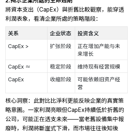
2.揭示企業所處的生命週期
將資本支出（CapEx）與折舊比較觀察，能穿透
利潤表象，看清企業所處的策略階段：
关系
企业状态
投资含义
CapEx >
扩张阶段
正在增加产能与未
来增长
CapEx ≈
稳定阶段
维持现有经营规模
CapEx
收缩阶段
可能依赖旧资产经
营
核心洞察：此對比比淨利更能反映企業的真實策
略意圖。一家利潤亮眼但CapEx持續低於折舊的
公司，可能正在透支未來——當老舊設備集中報
廢時，利潤將斷崖式下滑，而市場往往後知後