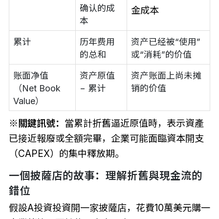
确认的成
金成本
本
累计
历年费用
资产已经被“使用”
的总和
或“消耗”的价值
账面净值
资产原值
资产账面上尚未摊
（Net Book
− 累计
销的价值
Value）
※關鍵訊號：
當累計折舊逼近原值時，表示資產
已接近報廢或全額完畢，企業可能面臨資本開支
（CAPEX）的集中釋放期。
一個披薩店的故事：理解折舊與現金流的
錯位
假設A投資投資開一家披薩店，花費10萬美元購一