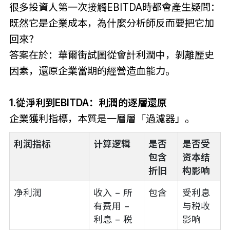
很多投資人第一次接觸EBITDA時都會產生疑問：
既然它是企業成本，為什麼分析師反而要把它加
回來？
答案在於：華爾街試圖從會計利潤中，剝離歷史
因素，還原企業當期的經營造血能力。
1.從淨利到EBITDA：利潤的逐層還原
企業獲利指標，本質是一層層「過濾器」。
利润指标
计算逻辑
是否
是否受
包含
资本结
折旧
构影响
净利润
收入 − 所
包含
受利息
有费用 −
与税收
利息 − 税
影响