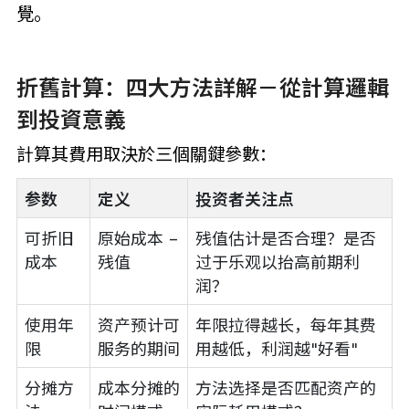
覺。
折舊計算：四大方法詳解－從計算邏輯
到投資意義
計算其費用取決於三個關鍵參數：
参数
定义
投资者关注点
可折旧
原始成本 −
残值估计是否合理？是否
成本
残值
过于乐观以抬高前期利
润？
使用年
资产预计可
年限拉得越长，每年其费
限
服务的期间
用越低，利润越"好看"
分摊方
成本分摊的
方法选择是否匹配资产的