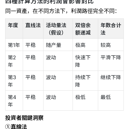
四種計算方法的利潤會影響對比
同一資產，在不同方法下，利潤路徑完全不同：
年度
直线法
活动量法
双倍余
年数合计
（假设）
额递减
法
第1年
平稳
随产量
极高
较高
第2
平稳
波动
快速下
平滑下降
年
降
第3
平稳
波动
持续下
继续下降
年
降
第4
平稳
波动
极低
最低
年
投資者關鍵洞察
①直線法