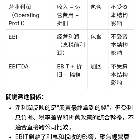
营业利润
收入 − 运
包含
不受资
（Operating
营费用 −
本结构
Profit）
折旧
影响
EBIT
经营利润
包含
不受资
（息税前利
本结构
润）
影响
EBITDA
EBIT + 折
加回
不受资
旧 + 摊销
本结构
影响
關鍵遞進關係：
淨利潤反映的是“股東最終拿到的錢”，但受利
息負擔、稅率差異和折舊政策的綜合幹擾，不
適合直接跨公司比較。
EBIT剝離了利息和稅收的影響，聚焦經營層