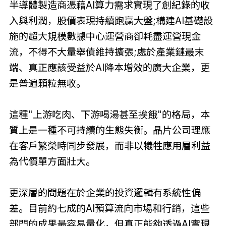
半導體製造商憑藉AI算力需求實現了創紀錄的收
入與利潤，股價表現持續跑贏大盤;構建AI基礎設
施的超大規模數據中心運營商卻耗盡運營現金
流，不得不大量舉債維持擴張;處於產業鏈最末
端、真正應該受益於AI降本增效的廣大企業，更
是普遍顆粒無收。
這種"上游吃肉、下游喝湯甚至挨餓"的格局，本
質上是一種不可持續的生態失衡。晶片公司理應
在客戶繁榮時同步發展，而非以犧牲應用層利益
為代價單方面壯大。
更深層的問題在於企業的投資邏輯有系統性偏
差。目前約七成的AI預算流向市場和行銷，這些
部門的成果最容易量化，但真正能夠透過AI實現