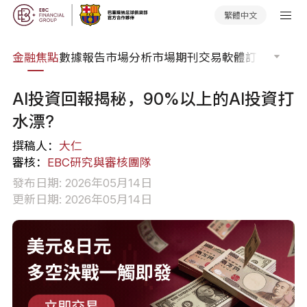
繁體中文
課程
金融焦點
數據報告
市場分析
市場期刊
交易軟體
訂單流
EA 
AI投資回報揭秘，90%以上的AI投資打
水漂?
撰稿人：
大仁
審核：
EBC研究與審核團隊
發布日期: 2026年05月14日
更新日期: 2026年05月14日