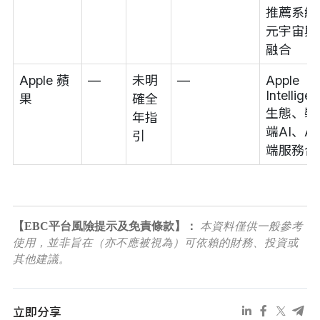
推薦系統
元宇宙與A
融合
Apple 蘋
—
未明
—
Apple
Intellige
果
確全
生態、裝
年指
端AI、A
引
端服務合
【EBC平台風險提示及免責條款】：
本資料僅供一般參考
使用，並非旨在（亦不應被視為）可依賴的財務、投資或
其他建議。
立即分享