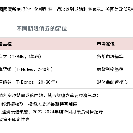
國國債所獲得的年化報酬率，通常以到期殖利率表示。美國財政部發
不同期限債券的定位
體品種
市場定位
庫券（T-Bills，1年內）
貨幣市場基準
庫票據（T-Notes，2-10年）
房貸利率基準
庫債券（T-Bonds，20-30年）
退休金配置核心
殖利率連結而成的曲線，其形態蘊含重要經濟訊息：
：經濟擴張期，投資人要求長期持有補償
濟衰退預警，2022-2024年創16個月最長倒掛紀錄
政策不確定性高