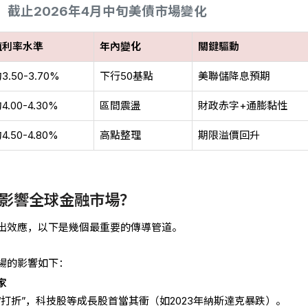
截止2026年4月中旬美債市場變化
殖利率水準
年內變化
關鍵驅動
3.50-3.70%
下行50基點
美聯儲降息預期
4.00-4.30%
區間震盪
財政赤字+通膨黏性
4.50-4.80%
高點整理
期限溢價回升
影響全球金融市場？
出效應，以下是幾個最重要的傳導管道。
場的影響如下：
家
打折”，科技股等成長股首當其衝（如2023年納斯達克暴跌）。