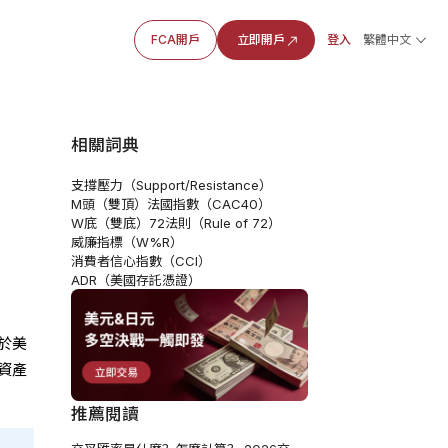
FCA開戶
立即開戶
登入
繁體中文
相關詞典
支撐壓力（Support/Resistance）
M頭（雙頂）
法國指數（CAC40）
W底（雙底）
72法則（Rule of 72）
威廉指標（W%R）
消費者信心指數（CCI）
ADR（美國存託憑證）
於美
資產
推薦閱讀