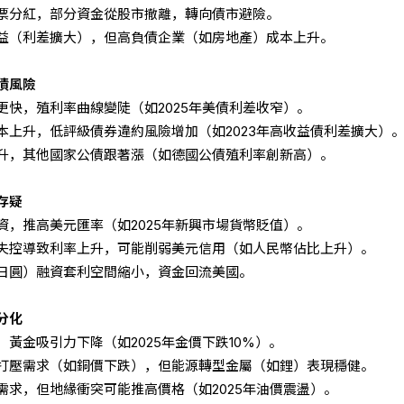
票分紅，部分資金從股市撤離，轉向債市避險。
益（利差擴大），但高負債企業（如房地產）成本上升。
債風險
更快，殖利率曲線變陡（如2025年美債利差收窄）。
本上升，低評級債券違約風險增加（如2023年高收益債利差擴大）
升，其他國家公債跟著漲（如德國公債殖利率創新高）。
存疑
資，推高美元匯率（如2025年新興市場貨幣貶值）。
失控導致利率上升，可能削弱美元信用（如人民幣佔比上升）。
日圓）融資套利空間縮小，資金回流美國。
分化
黃金吸引力下降（如2025年金價下跌10%）。
打壓需求（如銅價下跌），但能源轉型金屬（如鋰）表現穩健。
需求，但地緣衝突可能推高價格（如2025年油價震盪）。