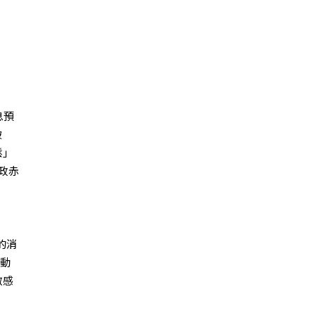
息預
破
鬆」
政赤
的消
波動
敏感