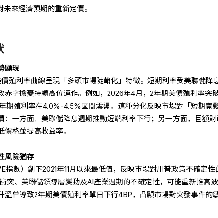
場對未來經濟預期的重新定價。
狀
勢顯現
初，美債殖利率曲線呈現「多頭市場陡峭化」特徵。短期利率受美聯儲降
赤字擔憂持續高位運作。例如，2026年4月，2年期美債殖利率突
0年期殖利率在4.0%-4.5%區間震盪。這種分化反映市場對「短期寬
價：一方面，美聯儲降息週期推動短端利率下行；另一方面，巨額財
低價格並提高收益率。
性風險猶存
OVE指數）創下2021年11月以來最低值，反映市場對川普政策不確定性
治衝突、美聯儲領導層變動及AI產業週期的不確定性，可能重新推高
升溫曾導致2年期美債殖利率單日下行4BP，凸顯市場對突發事件的