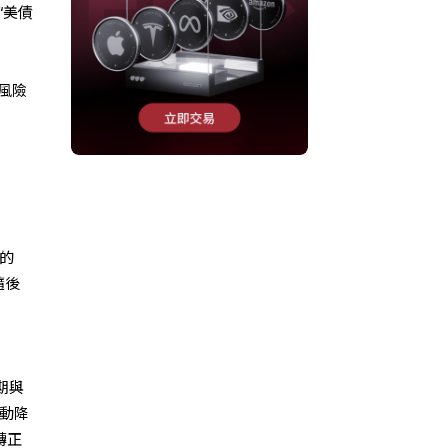
“美債
風險
初的
隨後
期與
啟動降
轉正