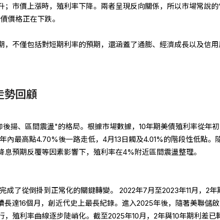
升；市價上漲時，殖利率下降。兩者呈現反向關係，所以市場常說的
美債價格正在下跌。
期，不僅包括對短期利率的預期，還涵蓋了通膨、經濟成長以及信用
走勢回顧
先抑後揚、區間震盪"的格局。根據市場數據，10年期美債殖利率從年
觸及年內最高點4.70%後一路走低，4月13日觸及4.01%的階段性低點。
降息預期反覆等因素影響下，殖利率在4%附近區間震盪整理。
完成了從倒掛到正常化的關鍵轉變。 2022年7月至2023年11月，2年
續長達16個月，創近代史上最長紀錄。進入2025年後，隨著美聯儲
，殖利率曲線逐步陡峭化。截至2025年10月，2年與10年期利差已