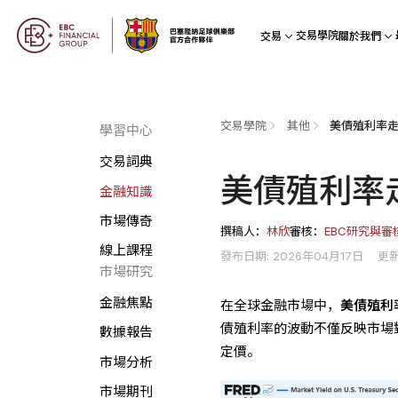
交易學院
交易
關於我們
交易學院
其他
美債殖利率
學習中心
交易詞典
美債殖利率
金融知識
市場傳奇
撰稿人：
林欣
審核：
EBC研究與審
線上課程
發布日期: 2026年04月17日
更新
市場研究
金融焦點
在全球金融市場中，
美債殖利
債殖利率的波動不僅反映市場
數據報告
定價。
市場分析
市場期刊