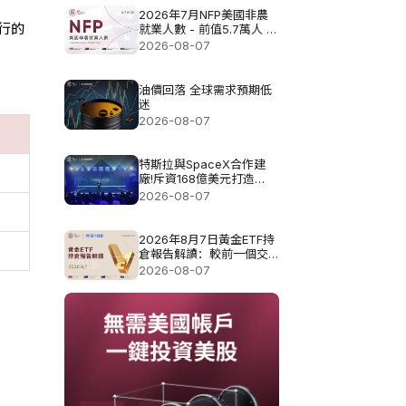
2026年7月NFP美國非農
行的
就業人數 - 前值5.7萬人 預
測值8.3萬
2026-08-07
油價回落 全球需求預期低
迷
2026-08-07
特斯拉與SpaceX合作建
廠!斥資168億美元打造
Terafab基地
2026-08-07
2026年8月7日黃金ETF持
倉報告解讀：較前一個交
易日增加0.571噸
2026-08-07