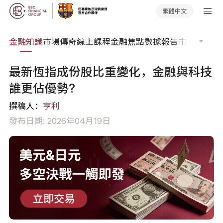
繁體中文
詞典
金融知識
市場傳奇
線上課程
金融焦點
數據報告
市場分析
市
最新恆指成份股比重變化，金融與科技
誰更佔優勢?
撰稿人：
亨利
發布日期: 2026年04月19日