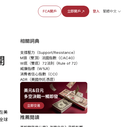
FCA開戶
立即開戶
登入
繁體中文
相關詞典
支撐壓力（Support/Resistance）
開
M頭（雙頂）
法國指數（CAC40）
W底（雙底）
72法則（Rule of 72）
威廉指標（W%R）
消費者信心指數（CCI）
ADR（美國存託憑證）
在美
推薦閱讀
全球