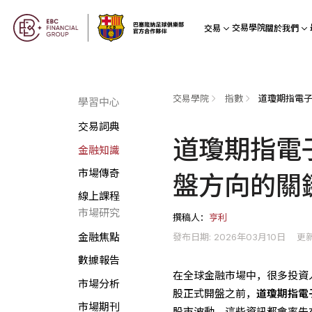
交易學院
交易
關於我們
交易學院
指數
學習中心
交易詞典
道瓊期指電
金融知識
市場傳奇
盤方向的關
線上課程
市場研究
撰稿人：
亨利
發布日期: 2026年03月10日
更新
金融焦點
數據報告
在全球金融市場中，很多投資
市場分析
股正式開盤之前，
道瓊期指電
市場期刊
股市波動，這些資訊都會率先