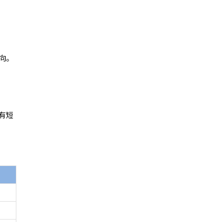
向。
有短