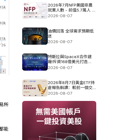
2026年7月NFP美國非農
就業人數 - 前值5.7萬人 預
測值8.3萬
2026-08-07
油價回落 全球需求預期低
迷
2026-08-07
特斯拉與SpaceX合作建
廠!斥資168億美元打造
Terafab基地
2026-08-07
2026年8月7日黃金ETF持
倉報告解讀：較前一個交
易日增加0.571噸
2026-08-07
易所
都能