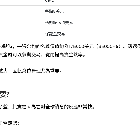
CME
每點5美元
指數點 × 5美元
保證金交易
0點時，一張合約的名義價值約為175000美元（35000×5）。透過
資金就可以參與交易，從而提高資金效率。
放大，因此倉位管理尤為重要。
要？
子盤，其實是因為它對全球消息的反應非常快。
子盤走勢：