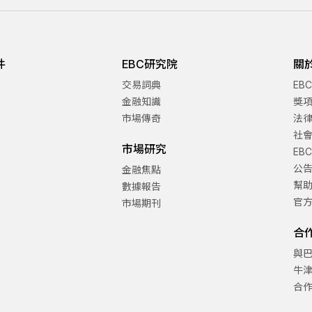
件
EBC研究院
關
交易詞典
EB
金融知識
獎
市場傳奇
法
社
市場研究
EB
公
金融焦點
幫
數據報告
官
市場期刊
合
與
牛
合