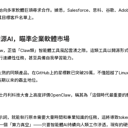
多家軟體巨頭尋求合作。據悉，Salesforce、思科、谷歌、Ado
均在其目標客戶名單上。
w開源AI，瞄準企業軟體市場
law，正值「Claw類」智能體工具風起雲湧之際。這類工具以開源形
行連續性任務，甚至具備自我學習能力。
火熱的同類產品，在GitHub上的星標數已突破29萬，不僅超越了Linu
t長期以來的霸主地位。
士丹利科技大會上高度評價OpenClaw，稱其為「這個時代最重要的
詞，就能執行原本需要大量時間和專業知識的任務，這將導致toke
造一個「算力真空」——只要智能體AI持續向人類工作滲透，現有的