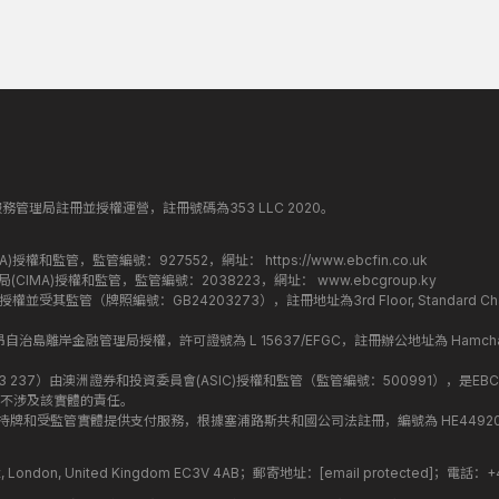
丁斯金融服務管理局註冊並授權運營，註冊號碼為353 LLC 2020。
監管局(FCA)授權和監管，監管編號：927552，網址：
https://www.ebcfin.co.uk
群島金融管理局(CIMA)授權和監管，監管編號：2038223，網址：
www.ebcgroup.ky
)授權並受其監管（牌照編號：GB24203273），註冊地址為3rd Floor, Standard Charter
盟昂儒昂自治島離岸金融管理局授權，許可證號為 L 15637/EFGC，註冊辦公地址為 Hamchako, Mutsa
司編號：619 073 237）由澳洲證券和投資委員會(ASIC)授權和監管（監管編號：500991），是EBC
不涉及該實體的責任。
roup 結構內的持牌和受監管實體提供支付服務，根據塞浦路斯共和國公司法註冊，編號為 HE449205，註
treet, London, United Kingdom EC3V 4AB；郵寄地址：
[email protected]
；電話：+44