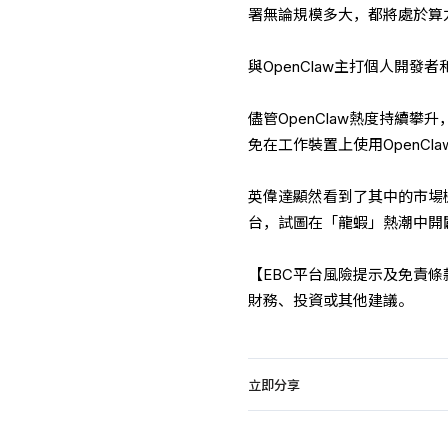
署無論規模多大，都將處於算
與OpenClaw主打個人開發
儘管OpenClaw熱度持續
免在工作裝置上使用OpenC
英偉達顯然看到了其中的市場機
台，試圖在「龍蝦」熱潮中開
【EBC平台風險提示及免責
財務、投資或其他建議。
立即分享