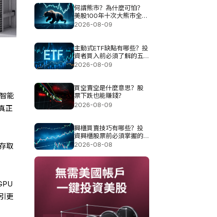
何謂熊市？為什麼可怕？
美股100年十次大熊市全解
析
2026-08-09
主動式ETF缺點有哪些？投
資者買入前必須了解的五
大風險
2026-08-09
買空賣空是什麼意思？股
I智能
票下跌也能賺錢？
2026-08-09
真正
興櫃買賣技巧有哪些？投
資興櫃股票前必須掌握的
五個重點
2026-08-08
夠存取
PU
吸引更