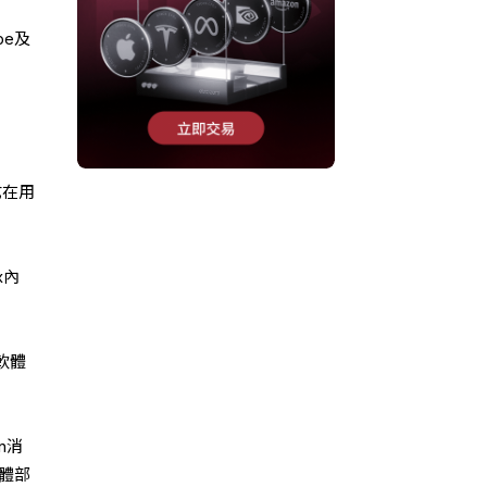
be及
式在用
x內
軟體
n消
硬體部