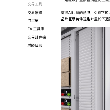
交易工具
這股AI代理的熱浪，引來字
交易軟體
晶片巨擘英偉達也計畫於下週
訂單流
EA 工具庫
交易計算機
財經日曆