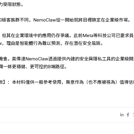
力受限狀態。
者和極客族群不同，NemoClaw從一開始就將目標鎖定在企業級市場。
攀升，但其在企業環境中的應用仍存爭議。此前Meta等科技公司已要求
law，理由是智能體行為難以預測，存在潛在安全風險。
會。英偉達NemoClaw透過提供內建的安全與隱私工具的企業級
闢一條更穩健、更可控的B端路徑。
條款】：本材料僅供一般參考使用，無意作為（也不應被視為）值得信