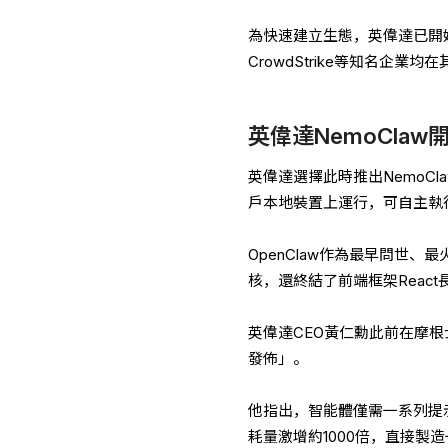
為快速建立生態，英偉達已開始向
CrowdStrike等知名企業
英偉達NemoCla
英偉達選擇此時推出NemoC
戶本地裝置上運行，可自主執
OpenClaw作為最早問世、最
核，還終結了前端框架Reac
英偉達CEO黃仁勳此前在摩根
發佈」。
他指出，智能體僅需一系列提示
耗量激增約1000倍，直接製