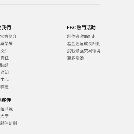
於我們
EBC熱門活動
C官方簡介
創作者激勵計劃
項與榮譽
基金經理成長計劃
律文件
挑戰最強交易環境
會責任
更多活動
C動態
告通知
助中心
方驗證
作夥伴
巴薩共贏
津大學
作夥伴計劃