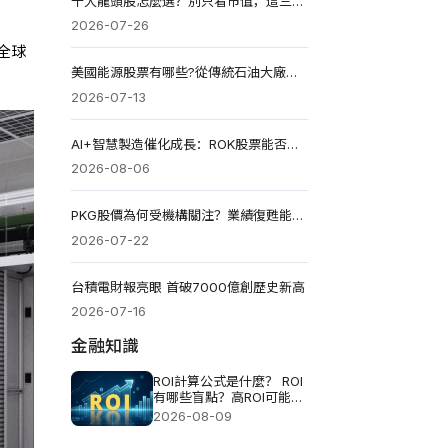
十大龍頭股怎麼選？別只看市值，這三大能力決定長期價值
2026-07-26
全球
美國能源股票有哪些?從傳統石油大廠到清潔能源龍頭
2026-07-13
AI+智慧製造催化成長：ROK股票能否突破475美元目標價？
2026-08-06
PKG股價為何受機構關注？業績復甦能否衝擊270美元目標價？
2026-07-22
台積電財報亮眼 首破7000億創歷史新高
2026-07-16
金融知識
ROI計算公式是什麼？ ROI
有哪些盲點？高ROI可能伴
隨哪些風險？
2026-08-09