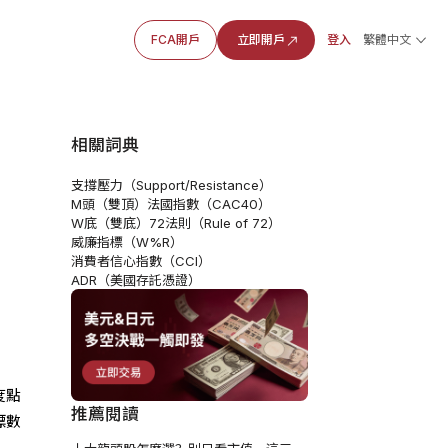
FCA開戶
立即開戶
登入
繁體中文
相關詞典
支撐壓力（Support/Resistance）
M頭（雙頂）
法國指數（CAC40）
W底（雙底）
72法則（Rule of 72）
威廉指標（W%R）
消費者信心指數（CCI）
ADR（美國存託憑證）
度點
推薦閱讀
標數