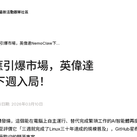
最新活動
跟單社區
“龍蝦”AI效應引爆市場，英偉達NemoClaw下週入局！
效應引爆市場，英偉達
w下週入局！
日期: 2026年03月10日
效應持續發燒，這個能在電腦上自主運行、替代完成繁瑣工作的AI智能體再
評價它「三週就完成了Linux三十年達成的規模普及」，GitHub星
受歡迎的開源專案。