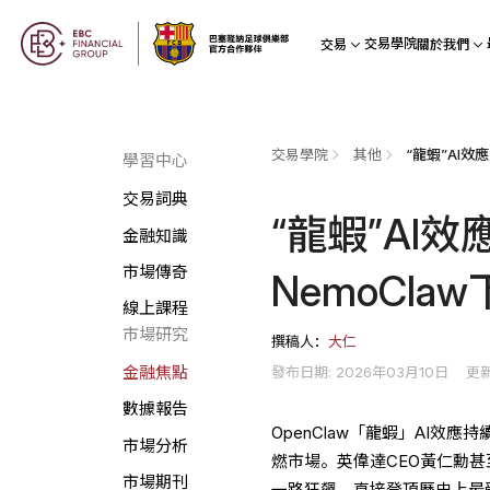
交易學院
交易
關於我們
交易學院
其他
學習中心
交易詞典
“龍蝦”AI
金融知識
市場傳奇
NemoCla
線上課程
市場研究
撰稿人：
大仁
發布日期: 2026年03月10日
更新
金融焦點
數據報告
OpenClaw「龍蝦」AI
市場分析
燃市場。英偉達CEO黃仁勳甚至
市場期刊
一路狂飆，直接登頂歷史上最