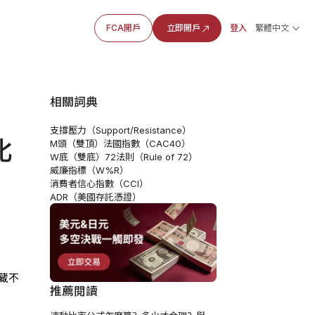
FCA開戶
立即開戶
登入
繁體中文
相關詞典
支撐壓力（Support/Resistance）
比
M頭（雙頂）
法國指數（CAC40）
W底（雙底）
72法則（Rule of 72）
威廉指標（W%R）
消費者信心指數（CCI）
ADR（美國存託憑證）
藏不
推薦閱讀