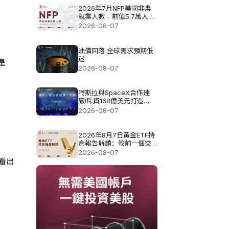
2026年7月NFP美國非農
就業人數 - 前值5.7萬人 預
測值8.3萬
2026-08-07
油價回落 全球需求預期低
迷
是
2026-08-07
特斯拉與SpaceX合作建
廠!斥資168億美元打造
Terafab基地
2026-08-07
2026年8月7日黃金ETF持
倉報告解讀：較前一個交
易日增加0.571噸
2026-08-07
看出