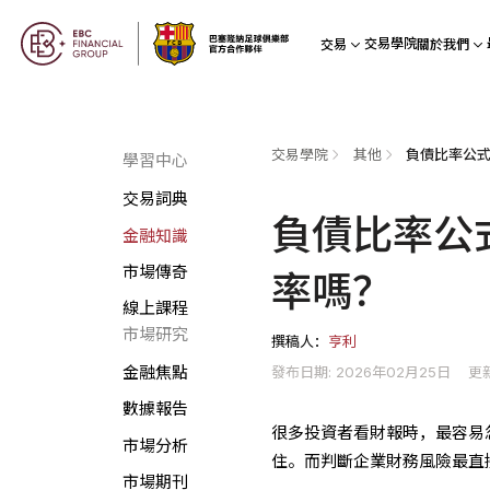
交易學院
交易
關於我們
交易學院
其他
負債比率公
學習中心
交易詞典
負債比率公
金融知識
市場傳奇
率嗎？
線上課程
市場研究
撰稿人：
亨利
發布日期: 2026年02月25日
更新
金融焦點
數據報告
很多投資者看財報時，最容易
市場分析
住。而判斷企業財務風險最直
市場期刊