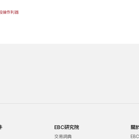
段操作利器
件
EBC研究院
關
交易詞典
EB