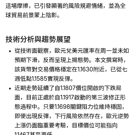
這場摩擦，已引發顯著的風險規避情緒，並為全
球貿易前景蒙上陰影。
技術分析與趨勢展望
從技術面觀察，歐元兌美元匯率在周一並未如
預期下滑，反而呈現上揚態勢。本文撰寫時，
該貨幣對交易價格穩定在1.1630附近，已從七
週低點1.1585實現反彈。
近期走勢延續了自1.1807價位開啟的下跌局
面，目前正處於自1.1917啟動的第三波修正形
態過程中。只要1.1698關鍵阻力位維持穩固，
即便出現反彈，下行風險依然存在，歐元逆勢
上漲仍面臨重要考驗，目標價位可能指向
1.1467甚至更低。