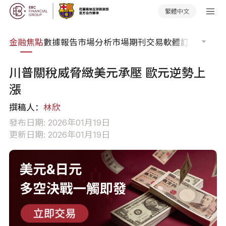
繁體中文
課程
金融焦點
數據報告
市場分析
市場期刊
交易軟體
訂單流
EA 
川普關稅威脅緻美元承壓 歐元逆勢上
漲
撰稿人：
林欣
發布日期: 2026年01月19日
更新日期: 2026年01月19日