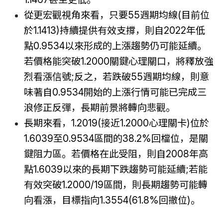
從更宏觀視角來看，只要55週期均線(目前位
於1.1413)持續提供有效支撐，則自2022年低
點0.9534以來形成的上漲趨勢仍可能延續。
若價格能突破1.2000關鍵心理關口，將釋放強
烈看漲信號;反之，若跌破55週期均線，則意
味著自0.9534開始的上漲行情可能已完成三
浪修正反彈，長期前景將轉向悲觀。
長期來看，1.2019(接近1.2000心理關卡)位於
1.6039至0.9534區間的38.2%回檔位，是關
鍵阻力區。若價格在此受阻，則自2008年高
點1.6039以來的長期下跌趨勢可能延續;若能
有效突破1.2000/19區間，則長期趨勢可能轉
向看漲，目標指向1.3554(61.8%回撤位)。