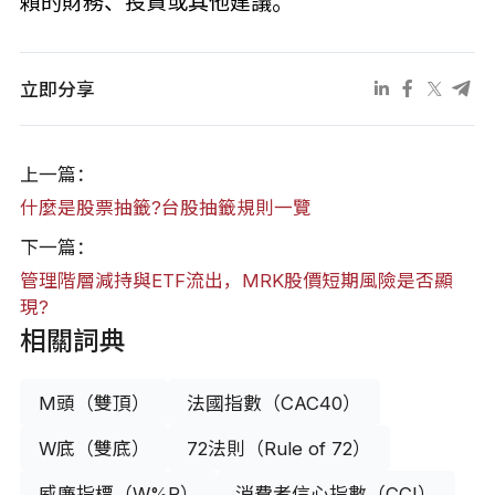
賴的財務、投資或其他建議。
立即分享
上一篇：
什麼是股票抽籤?台股抽籤規則一覽
下一篇：
管理階層減持與ETF流出，MRK股價短期風險是否顯
現?
相關詞典
M頭（雙頂）
法國指數（CAC40）
W底（雙底）
72法則（Rule of 72）
威廉指標（W%R）
消費者信心指數（CCI）