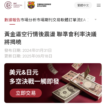
繁體中文
焦點
數據報告
市場分析
市場期刊
交易軟體
訂單流
EA 工具庫
交
黃金逼空行情後震盪 聯準會利率決議
將揭曉
發布日期: 2024年01月31日
更新日期: 2025年09月18日