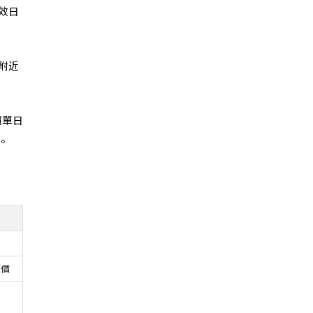
效日
附近
價單日
%。
原價