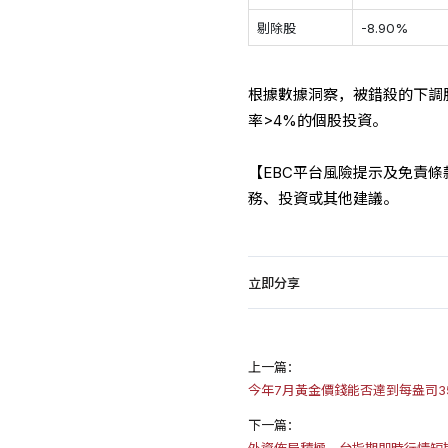
剔除股
-8.90%
根據數據洞察，被錯殺的下調股
率>4%的個股投資。
【EBC平台風險提示及免責
務、投資或其他建議。
立即分享
上一篇：
今年7月黃金價錢能否達到每盎司35
下一篇：
外資佈局積極，台指期即時行情短