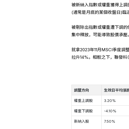
被新納入指數或權重獲得上調
(通常是月底的某個收盤日)
被剔除出指數或權重遭下調的
集中釋放，可能導致股價承壓
就拿2023年11月MSCI季度
拉升14%。相較之下，聯發科(
調整方向
生效日平均漲
權重上調股
3.20%
權重下調股
-4.10%
新納入股
7.50%