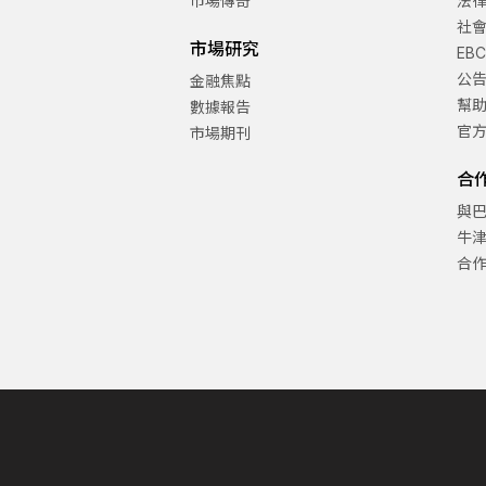
市場傳奇
法
社
市場研究
EB
公
金融焦點
幫
數據報告
官
市場期刊
合
與
牛
合