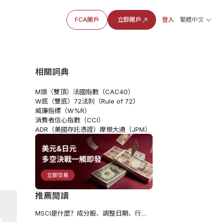
FCA開戶
立即開戶
登入
繁體中文
相關詞典
M頭（雙頂）
法國指數（CAC40）
W底（雙底）
72法則（Rule of 72）
威廉指標（W%R）
消費者信心指數（CCI）
ADR（美國存託憑證）
摩根大通（JPM）
推薦閱讀
MSCI是什麼？成分股、調整日期、行情影響與投資全解析