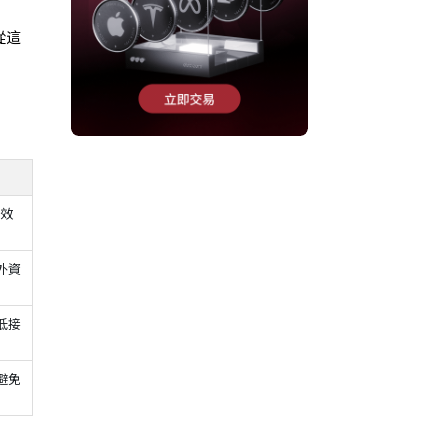
從這
生效
外資
低接
避免