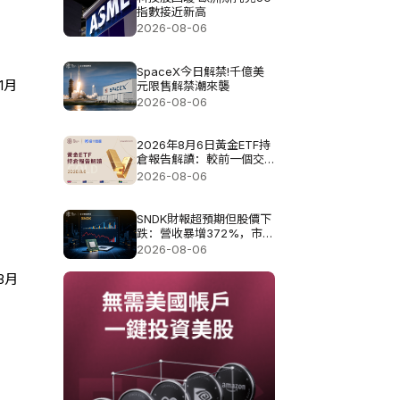
指數接近新高
2026-08-06
SpaceX今日解禁!千億美
1月
元限售解禁潮來襲
2026-08-06
2026年8月6日黃金ETF持
倉報告解讀：較前一個交
易日增加4.851噸
2026-08-06
SNDK財報超預期但股價下
跌：營收暴增372%，市場
為何仍不買單?
2026-08-06
3月