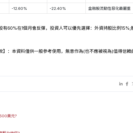
-12.60%
-22.40%
金融股流動性惡化最嚴重
有60%在1個月會反彈，投資人可以優先選擇：外資持股比例15%;
條款】：本資料僅供一般參考使用，無意作為(也不應被視為)值得信賴
00美元?
期壓力幾何?