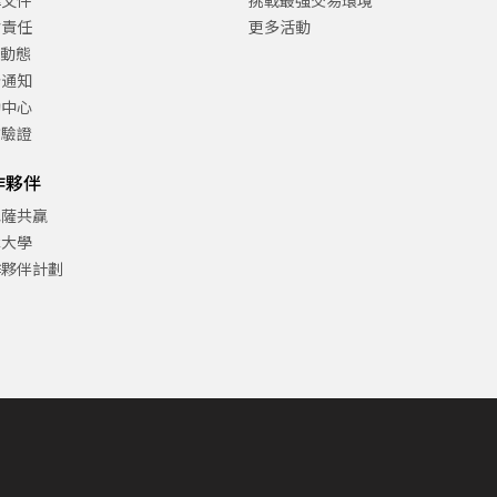
律文件
挑戰最強交易環境
會責任
更多活動
C動態
告通知
助中心
方驗證
作夥伴
巴薩共贏
津大學
作夥伴計劃