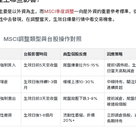
主要是以外資為主，而
MSCI季度調整
一向是外資的重要參考標準，
性中去發現，在調整當天，生效日爆量行情中看交易機會。
MSCI調整類型與台股操作對照
向
台股影響時段
典型個股反應
因應策略
金強制買入
生效日前5天至收盤
尾盤爆量拉升5-15%
提前1週佈局，
日當天高點減倉
動增倉
生效日後持續1-3個
緩緩上漲10-30%
中線持有，關注
月
連續買超
金強制賣出
生效日前3天至收盤
尾盤拋壓下跌3-8%
提前減倉，尾盤
被錯殺個股
統性撤資
生效日後1-6個月
流動性萎縮，折價
立即調倉換股，
20%+
長期持有