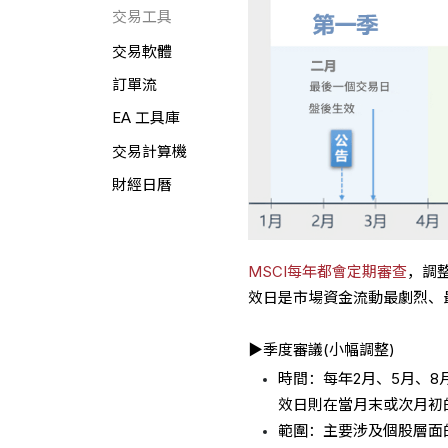
交易工具
交易軟體
訂單流
EA 工具庫
交易計算機
財經日曆
MSCI每年都會定期審查
，調
效日是市場資金流動最劇烈、
▶季度審議(小幅調整)
時間：每年2月、5月、8月
效日則在當月末或次月初的
範圍：主要涉及個股層面