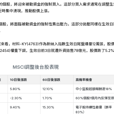
的個股，將迎來被動資金的強制買入。這部分買入需求通常在調整生
臨近時集中湧現，推動股價上漲。
個股，將面臨被動資金的強制性賣出壓力。這部分拋壓同樣在生效日
。
調整來看，材料-KY(4763)作為新納入指數生效日尾盤爆量12萬張，股
2454)權重下調，生效日前3日就遭外資拋售78億元，股價跌了5.2
MSCI調整後台股表現
跌
10日後漲跌
60日後漲跌
高機率機會
5.80%
12.10%
中小型股超額報酬達18%
-2.30%
1.70%
60%個股1個月內反彈至
9.40%
15.30%
電子股持續性最優（勝率
83%）