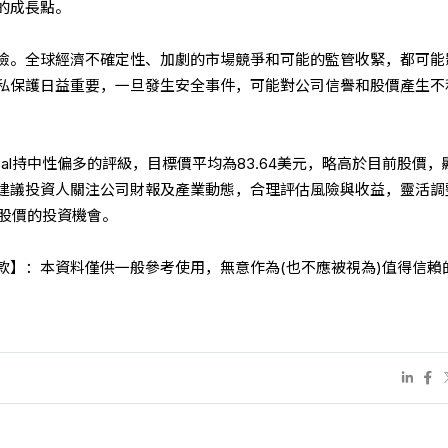
的成長點。
險。全球經濟不確定性、加劇的市場競爭和可能的監管收緊，都可能
私保護日益重要，一旦發生安全事件，可能對公司信譽和股價產生不
Pal持中性偏多的評級，目標價平均為83.64美元，略高於目前股價，
建議投資人關注公司財報及產業動態，合理評估風險與收益，靈活調
l股價的投資機會。
條款】：本資料僅供一般參考使用，無意作為(也不應被視為)值得信賴