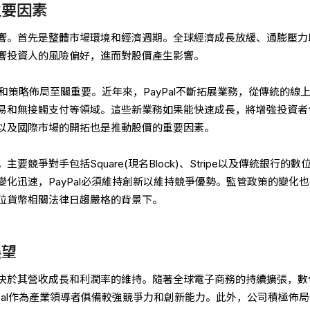
主要因素
響。首先是整體市場環境和經濟週期。全球經濟成長放緩、通膨壓力
響投資人的風險偏好，進而對股價產生影響。
現和策略佈局至關重要。近年來，PayPal不斷拓展業務，從傳統的線
易和無接觸支付等領域。這些新業務如果能快速成長，將增強投資者
以及國際市場的開拓也是推動股價的重要因素。
競爭對手包括Square(現名Block)、Stripe以及傳統銀行的數
化迅速，PayPal必須維持創新以維持競爭優勢。監管政策的變化
位貨幣相關法律日趨嚴格的背景下。
展望
決於其營收成長和利潤率的維持。隨著全球電子商務的持續擴張，數
Pal作為產業領導者俱備較強競爭力和創新能力。此外，公司積極佈