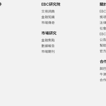
件
EBC研究院
關
交易詞典
EB
金融知識
獎
市場傳奇
法
社
市場研究
EB
公
金融焦點
幫
數據報告
官
市場期刊
合
與
牛
合