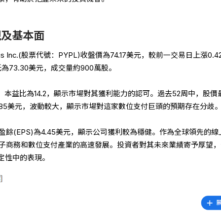
現及基本面
ings Inc.(股票代號：PYPL)收盤價為74.17美元，較前一交易日上漲0.
為73.30美元，成交量約900萬股。
美元，本益比為14.2，顯示市場對其獲利能力的認可。過去52周中，股價
55.85美元，波動較大，顯示市場對這家數位支付巨頭的預期存在分歧
股盈餘(EPS)為4.45美元，顯示公司獲利較為穩健。作為全球領先的線
於電子商務和數位支付產業的高速發展。投資者對其未來業績寄予厚望
定性中的表現。