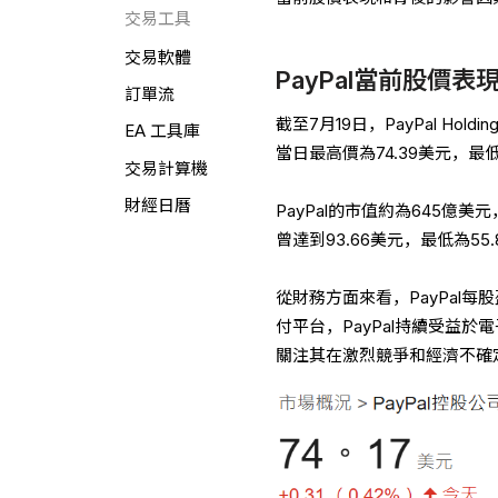
交易工具
交易軟體
PayPal當前股價表
訂單流
截至7月19日，PayPal Hold
EA 工具庫
當日最高價為74.39美元，最低
交易計算機
財經日曆
PayPal的市值約為645億
曾達到93.66美元，最低為
從財務方面來看，PayPal每
付平台，PayPal持續受益
關注其在激烈競爭和經濟不確