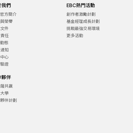
於我們
EBC熱門活動
C官方簡介
創作者激勵計劃
項與榮譽
基金經理成長計劃
律文件
挑戰最強交易環境
會責任
更多活動
C動態
告通知
助中心
方驗證
作夥伴
巴薩共贏
津大學
作夥伴計劃