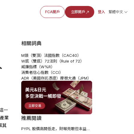
FCA開戶
立即開戶
登入
繁體中文
相關詞典
M頭（雙頂）
法國指數（CAC40）
人
W底（雙底）
72法則（Rule of 72）
威廉指標（W%R）
消費者信心指數（CCI）
ADR（美國存託憑證）
摩根大通（JPM）
這一
技產業
推薦閱讀
解其
PYPL 股價高開低走，財報亮眼但本益比偏低是否會被低估?