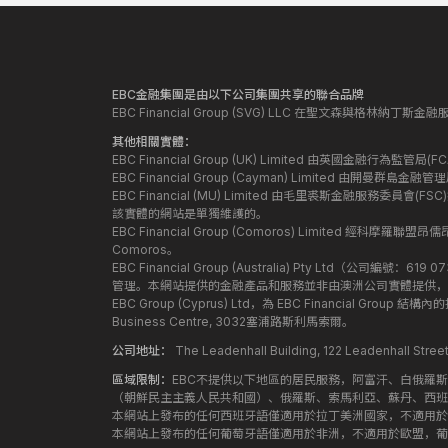
EBC金融集團是由以下公司集團共享的聯合品牌
EBC Financial Group (SVG) LLC 在聖文森與格林納
其他相關實體：
EBC Financial Group (UK) Limited 由英國金融行為
EBC Financial Group (Cayman) Limited 由開曼
EBC Financial (MU) Limited 由毛里裘斯金融服務委員會(FSC
該實體的網站是單獨維護的。
EBC Financial Group (Comoros) Limited 經科摩羅聯
Comoros。
EBC Financial Group (Australia) Pty Ltd（公
管理。本網站提供的金融產品和服務並非由澳洲公司實體提供，
EBC Group (Cyprus) Ltd，為 EBC Financial G
Business Centre, 3032塞浦路斯利馬索爾。
公司地址：
The Leadenhall Building, 122 Leadenhall S
區域限制：
EBC不提供以下地區的居民服務，阿富汗、白俄羅
（朝鮮民主主義人民共和國）、俄羅斯、索馬利亞、蘇丹、西班
本網站上發布的任何西班牙語僅適用於拉丁美洲國家，不適用於
本網站上發布的任何葡萄牙語僅適用於非洲，不適用於歐盟，葡