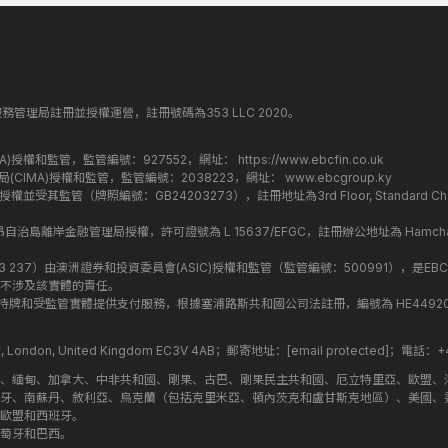
丁斯金融服務管理局註冊並授權運營，註冊號碼為353 LLC 2020。
監管局(FCA)授權和監管，監管編號：927552，網址：
https://www.ebcfin.co.uk
群島金融管理局(CIMA)授權和監管，監管編號：2038223，網址：
www.ebcgroup.ky
)授權並受其監管（牌照編號：GB24203273），註冊地址為3rd Floor, Standard Charter
盟昂儒昂自治島離岸金融管理局授權，許可證號為 L 15637/EFGC，註冊辦公地址為 Hamchako, Mutsa
司編號：619 073 237）由澳洲證券和投資委員會(ASIC)授權和監管（監管編號：500991），是EBC
不涉及該實體的責任。
roup 結構內的持牌和受監管實體提供支付服務，根據塞浦路斯共和國公司法註冊，編號為 HE449205，註
treet, London, United Kingdom EC3V 4AB；郵寄地址：
[email protected]
；電話：+44
斯、緬甸、加拿大、中非共和國、剛果、古巴、剛果民主共和國、厄立特里亞、歐盟、
牙、南蘇丹、敘利亞、烏克蘭（包括克里米亞、頓內茨克和盧甘斯克地區）、美國、
歐盟和西班牙。
萄牙和巴西。