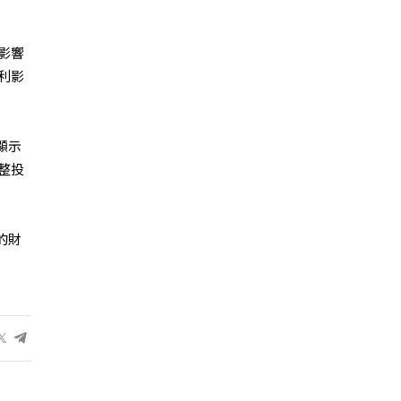
影響
利影
顯示
整投
的財