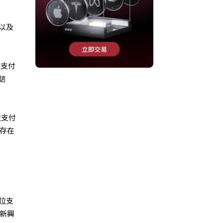
以及
上支付
信
位支付
也存在
位支
局新興