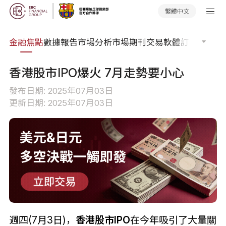
繁體中文
課程
金融焦點
數據報告
市場分析
市場期刊
交易軟體
訂單流
EA 
香港股市IPO爆火 7月走勢要小心
發布日期: 2025年07月03日
更新日期: 2025年07月03日
週四(7月3日)，
香港股市IPO
在今年吸引了大量關