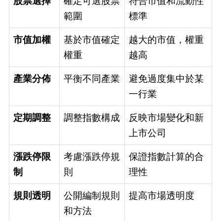
股票選擇
確定可選股票
符合市值和流動性
範圍
標準
市值加權
基於市值確定
越大的市值，權重
權重
越高
產業分佈
平衡不同產業
避免過度集中於某
一行業
定期調整
調整指數構成
反映市場變化和新
上市公司
漲跌停限
考慮漲跌停規
保證指數計算的合
制
則
理性
規則透明
公開編制規則
提高市場透明度
和方法