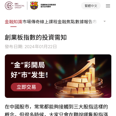
繁體中文
詞典
金融知識
市場傳奇
線上課程
金融焦點
數據報告
市場分析
市
創業板指數的投資需知
發布日期: 2024年01月22日
在中國股市，常常都能夠接觸到三大股指這樣的
概念。但很多時候，大家只會在聽說哪隻股指漲