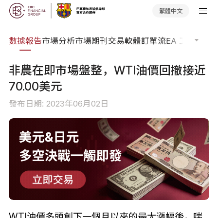
繁體中文
焦點
數據報告
市場分析
市場期刊
交易軟體
訂單流
EA 工具庫
交
非農在即市場盤整，WTI油價回撤接近
70.00美元
發布日期: 2023年06月02日
WTI油價多頭創下一個月以來的最大漲幅後，喘