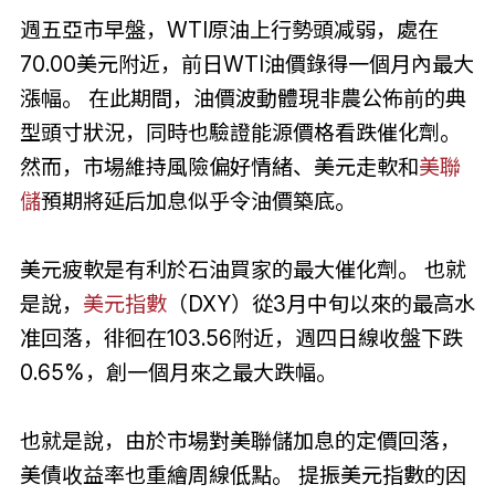
週五亞市早盤，WTI原油上行勢頭减弱，處在
70.00美元附近，前日WTI油價錄得一個月內最大
漲幅。 在此期間，油價波動體現非農公佈前的典
型頭寸狀況，同時也驗證能源價格看跌催化劑。
然而，市場維持風險偏好情緒、美元走軟和
美聯
儲
預期將延后加息似乎令油價築底。
美元疲軟是有利於石油買家的最大催化劑。 也就
是說，
美元指數
（DXY）從3月中旬以來的最高水
准回落，徘徊在103.56附近，週四日線收盤下跌
0.65%，創一個月來之最大跌幅。
也就是說，由於市場對美聯儲加息的定價回落，
美債收益率也重繪周線低點。 提振美元指數的因