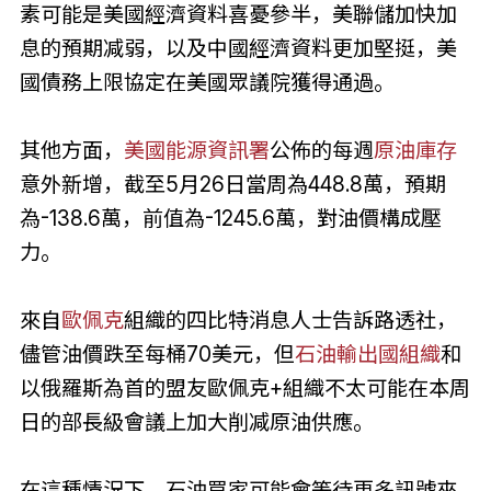
素可能是美國經濟資料喜憂參半，美聯儲加快加
息的預期减弱，以及中國經濟資料更加堅挺，美
國債務上限協定在美國眾議院獲得通過。
其他方面，
美國能源資訊署
公佈的每週
原油庫存
意外新增，截至5月26日當周為448.8萬，預期
為-138.6萬，前值為-1245.6萬，對油價構成壓
力。
來自
歐佩克
組織的四比特消息人士告訴路透社，
儘管油價跌至每桶70美元，但
石油輸出國組織
和
以俄羅斯為首的盟友歐佩克+組織不太可能在本周
日的部長級會議上加大削减原油供應。
在這種情況下，石油買家可能會等待更多訊號來