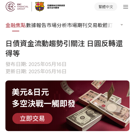
繁體中文
課程
金融焦點
數據報告
市場分析
市場期刊
交易軟體
訂單流
EA 
日債資金流動趨勢引關注 日圓反轉還
得等
發布日期: 2025年05月16日
更新日期: 2025年05月16日