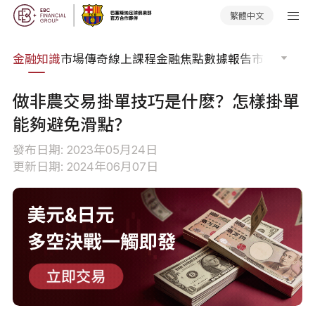
繁體中文
詞典
金融知識
市場傳奇
線上課程
金融焦點
數據報告
市場分析
市
做非農交易掛單技巧是什麽？怎樣掛單
能夠避免滑點？
發布日期: 2023年05月24日
更新日期: 2024年06月07日