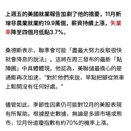
上週五的美國就業報告加劇了他的擔憂，11月新
增非農業就業約19.9萬個，薪資持續上漲，
失業
率
降至四個月低點3.7%。
桑德斯表示，聯準會可能「盡最大努力反駁很快
就會降息的說法」。這將在周三發布的最新「點
陣圖」中具體體現。他認為，美聯儲最擔心的是
通膨再次加速，“對於他們來說，早點把腳從煞車
上鬆開沒有任何好處。”
儘管如此，季節性因素仍可能對12月的美股表現
有所幫助。根據歷史數據，無論是多頭市場或熊
市，12月份道瓊指數有約70%的機率上漲。