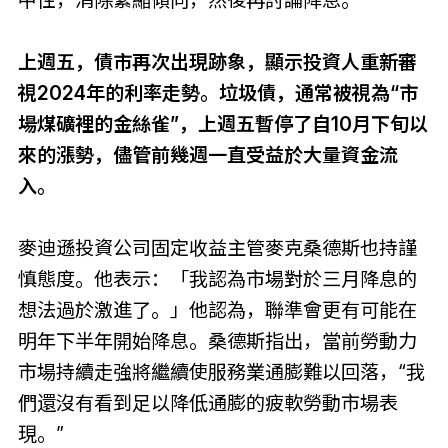
中性，消除緊縮傾向，然後再討論降息。
上週五，債市再次出現跡象，顯示投資人重新審
視2024年的利率走勢。垃圾債，通常被視為“市
場煤礦裡的金絲雀”，上週五暫停了自10月下旬以
來的漲勢，儘管前幾週一直受益於大量資金流
入。
麥迪遜投資公司固定收益主管麥克桑德斯也持謹
慎態度。他表示：「我認為市場對於三月降息的
想法過於激進了。」他認為，聯準會更有可能在
明年下半年開始降息。桑德斯指出，當前勞動力
市場持續走強將繼續使服務業通膨難以回落，“我
們還沒有看到足以降低通膨的疲軟勞動市場表
現。”