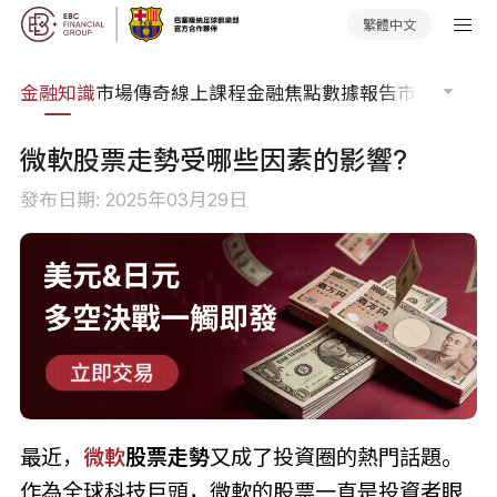
繁體中文
詞典
金融知識
市場傳奇
線上課程
金融焦點
數據報告
市場分析
市
微軟股票走勢受哪些因素的影響?
發布日期: 2025年03月29日
最近，
微軟
股票走勢
又成了投資圈的熱門話題。
作為全球科技巨頭，微軟的股票一直是投資者眼