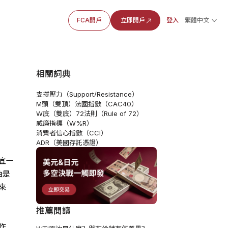
FCA開戶
立即開戶
登入
繁體中文
相關詞典
支撐壓力（Support/Resistance）
M頭（雙頂）
法國指數（CAC40）
W底（雙底）
72法則（Rule of 72）
威廉指標（W%R）
消費者信心指數（CCI）
ADR（美國存託憑證）
宜一
油是
來
推薦閱讀
作