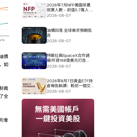
2026年7月NFP美國非農
就業人數 - 前值5.7萬人 預
測值8.3萬
2026-08-07
油價回落 全球需求預期低
迷
2026-08-07
特斯拉與SpaceX合作建
油價
廠!斥資168億美元打造
，如
Terafab基地
2026-08-07
2026年8月7日黃金ETF持
倉報告解讀：較前一個交
制裁
易日增加0.571噸
2026-08-07
了全
則會