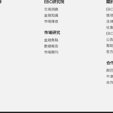
件
EBC研究院
關
交易詞典
EB
金融知識
獎
市場傳奇
法
社
市場研究
EB
公
金融焦點
幫
數據報告
官
市場期刊
合
與
牛
合