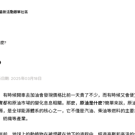
最新活動
跟單社區
麼?
?
日期: 2025年03月18日
，有時候開車去加油會發現價格比前一天貴了不少，而有時候又會便
實都和原油市場的變化息息相關。那麼，
原油是什麼
?簡單來說，原
源，是全球能源體系的核心之一，它不僅是汽油、柴油等燃料的主要
、紡織等產業。
年前，地球上的動植物在被埋藏在地下的過程中，經過高壓和高溫的