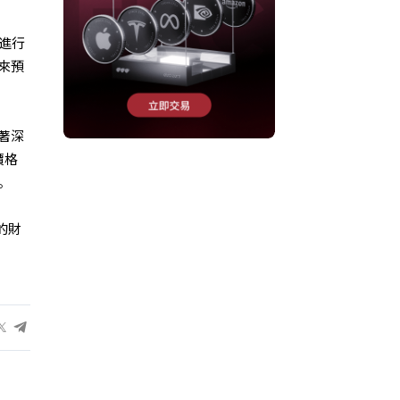
進行
來預
著深
價格
。
的財