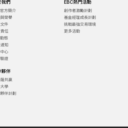
於我們
EBC熱門活動
C官方簡介
創作者激勵計劃
項與榮譽
基金經理成長計劃
律文件
挑戰最強交易環境
會責任
更多活動
C動態
告通知
助中心
方驗證
作夥伴
巴薩共贏
津大學
作夥伴計劃