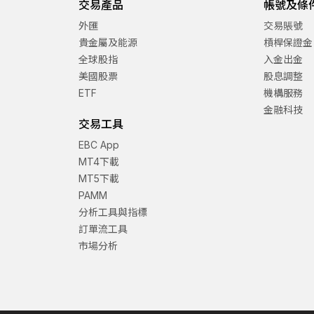
交易產品
帳號及條
外匯
交易賬號
貴金屬及能源
槓桿保證金
全球股指
入金出金
美國股票
股息調整
ETF
機構服務
金融科技
交易工具
EBC App
MT4下載
MT5下載
PAMM
分析工具與指標
訂單流工具
市場分析