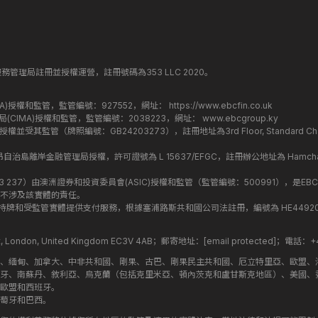
丁斯金融服務管理局註冊並授權運營，註冊號碼為353 LLC 2020。
監管局(FCA)授權和監管，監管編號：927552，網址：
https://www.ebcfin.co.uk
群島金融管理局(CIMA)授權和監管，監管編號：2038223，網址：
www.ebcgroup.ky
)授權並受其監管（牌照編號：GB24203273），註冊地址為3rd Floor, Standard Charter
盟昂儒昂自治島離岸金融管理局授權，許可證號為 L 15637/EFGC，註冊辦公地址為 Hamchako, Mutsa
司編號：619 073 237）由澳洲證券和投資委員會(ASIC)授權和監管（監管編號：500991），是EBC
不涉及該實體的責任。
roup 結構內的持牌和受監管實體提供支付服務，根據塞浦路斯共和國公司法註冊，編號為 HE449205，註
treet, London, United Kingdom EC3V 4AB；郵寄地址：
[email protected]
；電話：+44
斯、緬甸、加拿大、中非共和國、剛果、古巴、剛果民主共和國、厄立特里亞、歐盟、
牙、南蘇丹、敘利亞、烏克蘭（包括克里米亞、頓內茨克和盧甘斯克地區）、美國、
歐盟和西班牙。
萄牙和巴西。