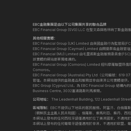
EBC金融集團是由以下公司集團共享的聯合品牌
EBC Financial Group (SVG) LLC 在聖文森與格林納
其他相關實體：
EBC Financial Group (UK) Limited 由英國金融行為
EBC Financial Group (Cayman) Limited 由開曼
EBC Financial (MU) Limited 由毛里裘斯金融服務委員會(FSC
該實體的網站是單獨維護的。
EBC Financial Group (Comoros) Limited 經科摩羅聯
Comoros。
EBC Financial Group (Australia) Pty Ltd（公
管理。本網站提供的金融產品和服務並非由澳洲公司實體提供，
EBC Group (Cyprus) Ltd，為 EBC Financial G
Business Centre, 3032塞浦路斯利馬索爾。
公司地址：
The Leadenhall Building, 122 Leadenhall S
區域限制：
EBC不提供以下地區的居民服務，阿富汗、白俄羅
（朝鮮民主主義人民共和國）、俄羅斯、索馬利亞、蘇丹、西班
本網站上發布的任何西班牙語僅適用於拉丁美洲國家，不適用於
本網站上發布的任何葡萄牙語僅適用於非洲，不適用於歐盟，葡