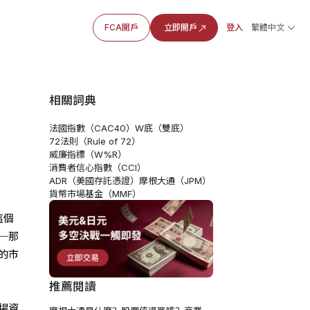
FCA開戶
立即開戶
登入
繁體中文
相關詞典
法國指數（CAC40）
W底（雙底）
72法則（Rule of 72）
威廉指標（W%R）
消費者信心指數（CCI）
ADR（美國存託憑證）
摩根大通（JPM）
貨幣市場基金（MMF）
這個
─那
的市
推薦閱讀
場資