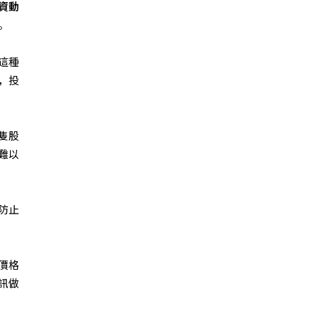
資動
。
這種
，投
隻股
難以
防止
價格
訊做