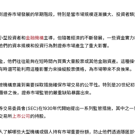
到證券市場發展的早期階段，特別是當市場規模逐漸擴大、投資者類
小型投資者和
金融機構
主導，但隨著經濟的不斷發展，一些資金實力
他們的資本規模和投資行為對證券市場產生了重大影響。
金，他們往往能夠在短時間內買賣大量股票或其他金融資產。這種操
有時還可能利用這種影響力來操縱股票價格，為市場帶來不良後果。
管機構意識到需要採取措施確保市場交易的公平性。特別是20世紀初
大蕭條之後，證券市場監管的嚴重缺陷暴露出來。
交易委員會(SEC)在1930年代開始提出一系列監管措施，其中之一
交易所
上市公司
的持股。
人了解哪些大型機構或個人持有市場重要份額，防止他們透過隱匿部