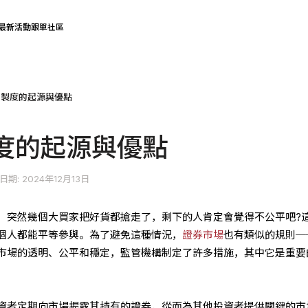
最新活動
跟單社區
告製度的起源與優點
度的起源與優點
日期: 2024年12月13日
，突然幾個大買家把好貨都搶走了，剩下的人肯定會覺得不公平吧?
個人都能平等參與。為了避免這種情況，
證券市場
也有類似的規則─
市場的透明、公平和穩定，監管機構制定了許多措施，其中它是重要
資者定期向市場揭露其持有的證券，從而為其他投資者提供關鍵的市