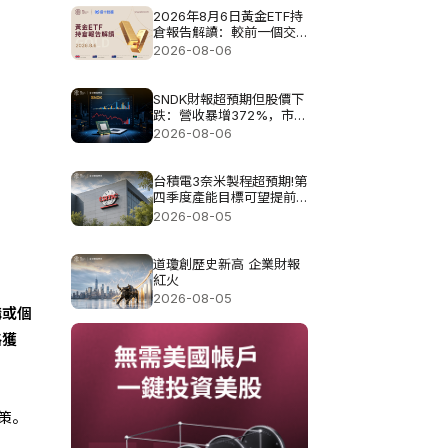
2026年8月6日黃金ETF持
倉報告解讀：較前一個交
易日增加4.851噸
2026-08-06
SNDK財報超預期但股價下
跌：營收暴增372%，市場
為何仍不買單?
2026-08-06
台積電3奈米製程超預期!第
四季度產能目標可望提前
達成
2026-08-05
道瓊創歷史新高 企業財報
紅火
2026-08-05
構或個
格獲
策。