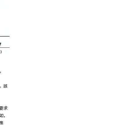
。
。該
要求
如，
策