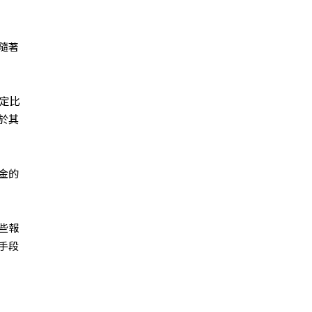
隨著
定比
於其
金的
些報
手段