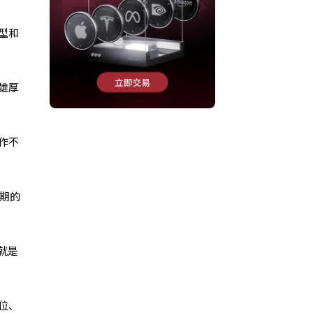
型和
雄厚
作不
期的
就是
位、