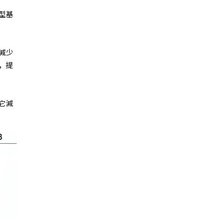
型基
減少
，提
它減