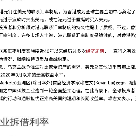
实行港元钉住美元的联系汇率制度，为香港成为全球主要金融中心奠定了
元过于疲软时卖出美元，或在港元过于坚挺时买入美元。
投资者和分析师对港元联系汇率制度的持久性提出了质疑。不过，香
汇率制度。许多市场人士说，港元联系汇率制度是稳健的，对香港仍
联系汇率制度实施接近40年以来经历过多次
经济周期
，一直行之有
场情况，继续维持货币及金融稳定。
息，乌克兰战争催生对更安全资产的需求，美元兑其他货币普遍上涨
创出2020年3月以来的最高收盘水平。
l Markets)亚洲区(除日本外)首席经济学家赖志文(Kevin Lai)表示，
加之中国科技企业遭到一轮全面整顿治理，在此背景下，全球投资者
储的行动和通胀担忧正推高美国的短期和长期收益率。赖志文表示，