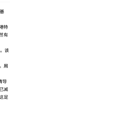
基
港特
然有
效。该
。周
疫情导
已减
这足