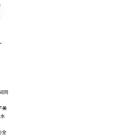
间同
于美
证水
)全