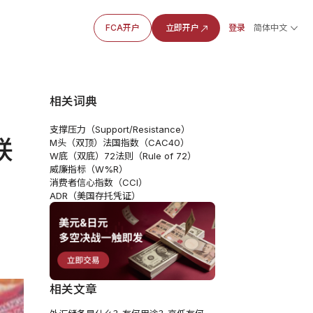
FCA开户
立即开户
登录
简体中文
相关词典
支撑压力（Support/Resistance）
联
M头（双顶）
法国指数（CAC40）
W底（双底）
72法则（Rule of 72）
威廉指标（W%R）
消费者信心指数（CCI）
ADR（美国存托凭证）
相关文章