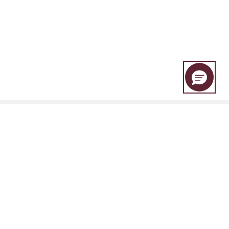
EBC金融集团是由以下公司集团共享的联合品牌
EBC Financial Group (SVG) LLC 在圣文森特与格林纳丁斯金融服务管理局注
册并授权运营，注册号为353 LLC 2020。