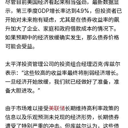
尽管目前美国经济看起来相当强劲，最新数据显
示，第三季度GDP增长率达到4.9%，但投资者已
开始对未来抱有疑虑，尤其是在债券收益率的飙
升加大了企业、家庭和政府借款成本的情况下。
如果预期中的经济放缓确实发生，那么债券价格
可能会受益。
太平洋投资管理公司的投资组合经理迈克·库兹尔
表示：“这些较高的收益率最终将削弱经济增长。
一旦经济开始放缓，我们就已经做好了准备，准
备大胆进攻。”
由于市场难以接受
美联储
长期维持高利率政策的
信息以及乐观预测未兑现的经济形势，长期债券
遭受了特别严重的冲击。但库兹尔认为，这些债