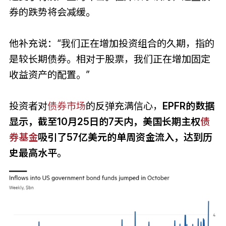
券的跌势将会减缓。
他补充说：“我们正在增加投资组合的久期，指的
是较长期债券。相对于股票，我们正在增加固定
收益资产的配置。”
投资者对
债券市场
的反弹充满信心，
EPFR的数据
显示，截至10月25日的7天内，美国长期主权
债
券基金
吸引了57亿美元的单周资金流入，达到历
史最高水平。