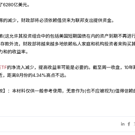
6280亿美元。
源的减少，财政部将必须依赖借贷来为联邦支出提供资金。
策(这允许其投资组合中的包括美国短期国债在内的资产到期不再进
制存款外流，财政部将越来越多地依赖私人家庭和机构投资者来购买
力和的收益率。
ETF
的净流入减少，提高收益率可能是必要的。截至周一收盘，10年
附近，距离8月份的4.34%高点不远。
条款】：本材料仅供一般参考使用，无意作为(也不应被视为)值得信赖