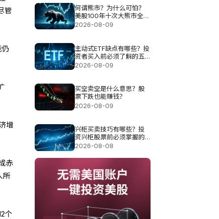
何谓熊市？为什么可怕？
尽管
美股100年十次大熊市全解
析
2026-08-09
主动式ETF缺点有哪些？投
能仍
资者买入前必须了解的五
大风险
2026-08-09
扩
买空卖空是什么意思？股
票下跌也能赚钱？
2026-08-09
济增
兴柜买卖技巧有哪些？投
资兴柜股票前必须掌握的
。
五个重点
2026-08-08
成赤
人所
2个