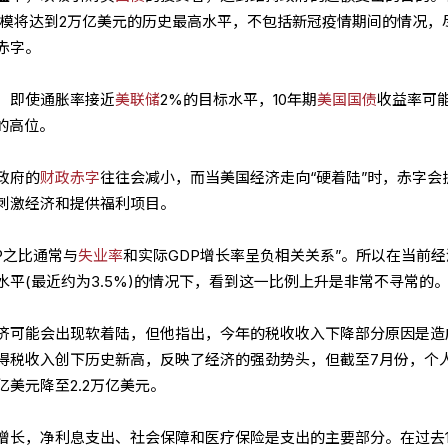
字规模将达到2万亿美元的历史最高水平，不包括新冠疫情期间的情况，
赤字。
，即使通胀率接近
美联储
2%的目标水平，10年期
美国国债
收益率可
右的高位。
政府的
财政赤字
往往会减小，而当美国经济走向“硬着陆”时，赤字会
刺激经济和提供福利项目。
P之比通常与
失业率
和实际GDP增长率呈负相关关系”。所以在当前经
平(最近约为3.5%)的情况下，看到这一比例上升是非常不寻常的
济可能会出现软着陆，但他指出，今年的税收收入下降部分原因是造
得税收入创下历史新高，反映了经济的强劲势头，但截至7月份，个
亿美元降至2.2万亿美元。
增长，净利息支出、社会保障和医疗保险是支出的主要部分。在过去1