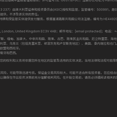
盟昂儒昂自治岛离岸金融管理局授权，许可证号为L 15637/EFGC，注册办公地址为 Hamchako, Mutsa
司编号 ：619 073 237）由澳大利亚证券和投资委员会(ASIC)授权和监管，监管编号：500991，是E
提供，不涉及该实体的责任。
roup 结构内的持牌和受监管实体提供支付服务，根据塞浦路斯共和国公司法注册，编号为 HE449205，注
treet, London, United Kingdom EC3V 4AB；邮件地址：
[email protected]
；电话：+44
罗斯、缅甸、加拿大、中非共和国、刚果、古巴、刚果民主共和国、厄立特里亚、海
利亚、乌克兰（包括克里米亚、顿涅茨克和卢甘斯克地区）、美国、委内瑞拉和也门
欧盟和西班牙。
萄牙和巴西。
您的权利和义务将依据您所在地区的监管及适用的实体决定。当地法律和法规可能限
高风险，可能导致迅速亏损。保证金交易风险较大，可能不适合所有投资者。您应结
以确保在作出投资决策前充分理解相关风险。在开始交易前，请务必详细阅读相关的