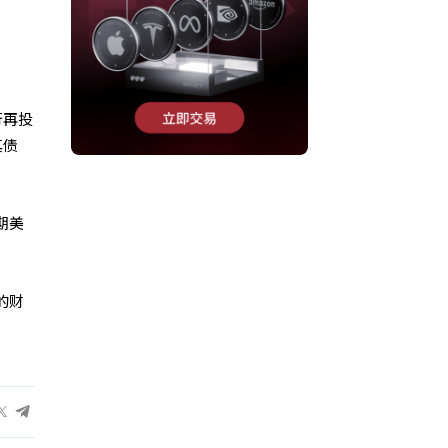
行再投
其债
期美
的财