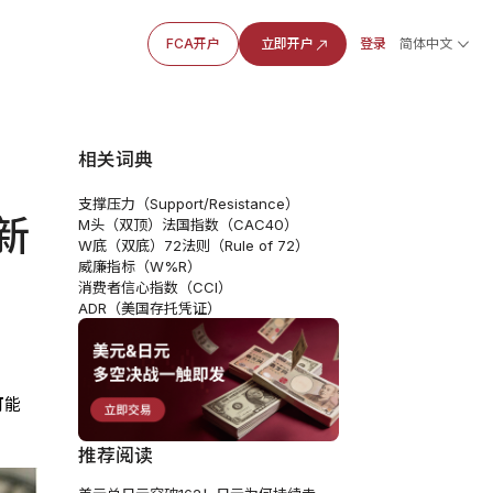
FCA开户
立即开户
登录
简体中文
相关词典
支撑压力（Support/Resistance）
新
M头（双顶）
法国指数（CAC40）
W底（双底）
72法则（Rule of 72）
威廉指标（W%R）
消费者信心指数（CCI）
ADR（美国存托凭证）
可能
推荐阅读