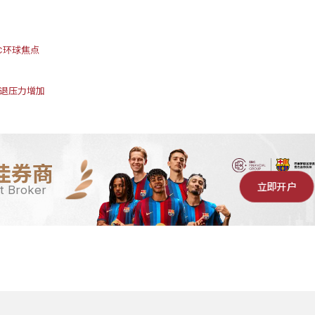
C环球焦点
衰退压力增加
佳券商
立即开户
t Broker