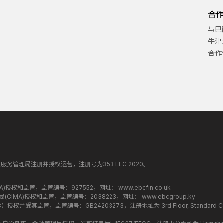
合
与巴
牛津
合作
纳丁斯金融服务管理局注册并授权运营，注册号为353 LLC 2020。
监管局(FCA)授权和监管，监管编号：927552，网址：
www.ebcfin.co.uk
群岛金融管理局(CIMA)授权和监管，监管编号：2038223，网址：
www.ebcgroup.ky
权并受其监管，监管编号：GB24203273，注册地址为 3rd Floor, Standard Chartered T