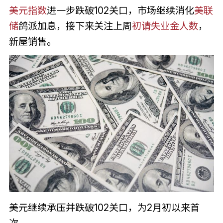
美元指数
进一步跌破102关口，市场继续消化
美联
储
鸽派加息，接下来关注上周
初请失业金人数
，
新屋销售。
美元继续承压并跌破102关口，为2月初以来首