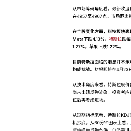
从市场筹码角度看，最新收盘价
在4957至4967点。市场
在个股变化方面，科技板块表
Meta下跌4.13%，
特斯拉
跌幅
1.27%，苹果下跌1.22%。
目前特斯拉面临的消息并不乐
构成挑战。财报即将在4月2
从技术角度来看，特斯拉股价
尚未出现反弹迹象。投资者应
位后再考虑进场。
从短期指标来看，特斯拉KD
机抄底。从60分钟图表上看
斯拉提供反弹条件，但仍需进