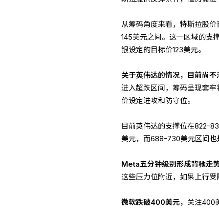
从筹码角度来看，特斯拉股价已
145美元之间。这一区域的
银设定的目标价123美元。
关于英伟达的情况，目前尚不
进入超跌区间，筹码呈现套牢
价设定进攻和防守位。
目前英伟达的支撑位在822-8
美元，而688-730美元区间
Meta五分钟级别形成背驰走
这些压力位附近，如果上行受
微软跌破400美元，
关注40