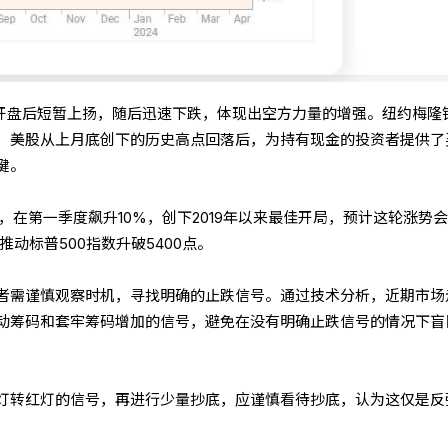
数开盘后短暂上扬，随后迅速下跌，体现出空方力量的增强。纽约梅隆
，美股从上月底创下的历史高点回落后，为持有现金的投资者提供了
键。
4%，在第一季度飙升10%，创下2019年以来最佳开局，预计这轮涨势
推动标普500指数升破5400点。
者需谨慎观察时机，寻找明确的止跌信号。通过技术分析，近期市场
动筹码和套牢筹码增加的信号，避免在没有明确止跌信号的情况下盲
灯转红灯的信号，再进行少量抄底，应谨慎看待抄底，认为这仅是反