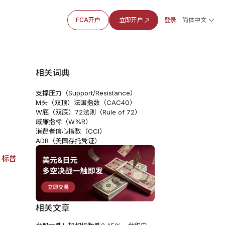
FCA开户
立即开户
登录
简体中文
相关词典
支撑压力（Support/Resistance）
M头（双顶）
法国指数（CAC40）
W底（双底）
72法则（Rule of 72）
威廉指标（W%R）
消费者信心指数（CCI）
ADR（美国存托凭证）
，
标普
相关文章