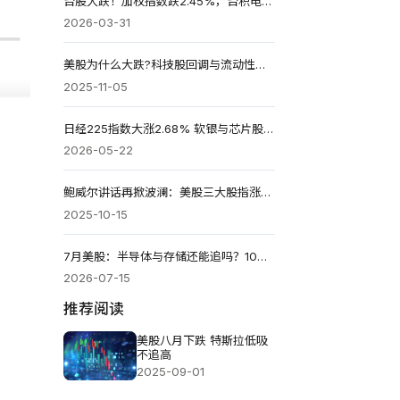
台股大跌！加权指数跌2.45%，台积电下跌20元领跌市场
2026-03-31
美股为什么大跌?科技股回调与流动性紧缩双重冲击
2025-11-05
日经225指数大涨2.68% 软银与芯片股领涨市场
2026-05-22
鲍威尔讲话再掀波澜：美股三大股指涨跌不一，英伟达下跌4.4%
2025-10-15
7月美股：半导体与存储还能追吗？10大标的买点与配置策略
2026-07-15
推荐阅读
美股八月下跌 特斯拉低吸
不追高
2025-09-01