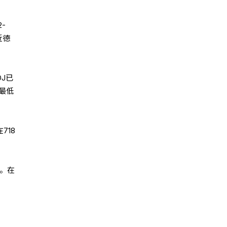
-
近德
DJ已
最低
718
位。在