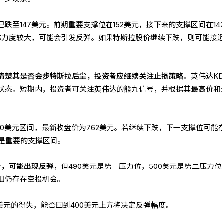
跌至147美元。前期重要支撑位在152美元，接下来的支撑区间在142
支撑力度较大，可能会引发反弹。如果特斯拉股价继续下跌，则可能接
清楚其是否会步特斯拉后尘，投资者应继续关注止损策略。
英伟达K
状态。短期内，投资者可关注英伟达的熊九信号，并根据其最高价和
30美元区间，最新收盘价为762美元。若继续下跌，下一支撑位可能在
也是重要的支撑区间。
势，可能出现反弹
，但490美元是第一压力位，500美元是第二压力
阻仍存在空投机会。
0美元的得失，能否回到400美元上方将决定反弹幅度。