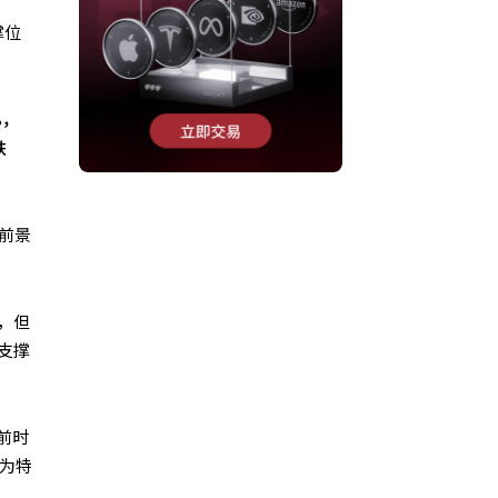
撑位
%，
跌
的前景
，但
支撑
前时
能为特