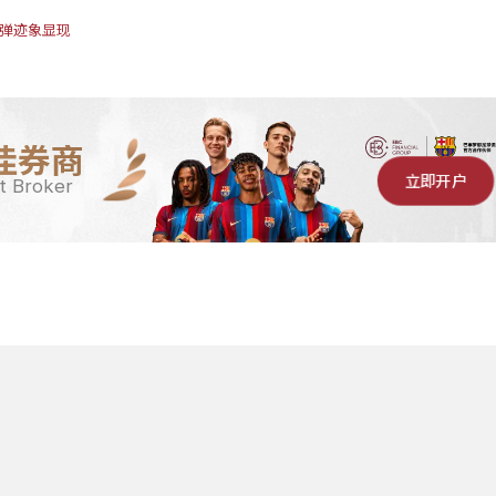
反弹迹象显现
佳券商
立即开户
t Broker