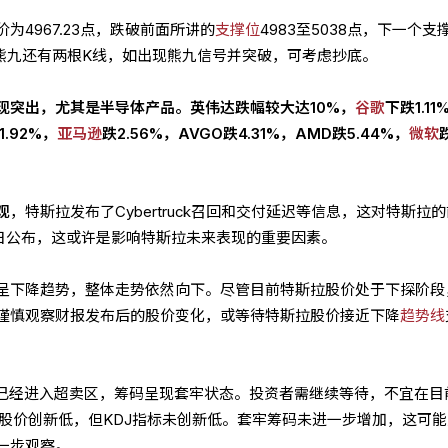
为4967.23点，跌破前面所讲的
支撑位
4983至5038点，下一个支
距离熊九还有两根K线，如出现熊九信号并突破，可考虑抄底。
现突出，尤其是半导体产品。英伟达跌幅较大达10%，
谷歌
下跌1.11
1.92%，
亚马逊
跌2.56%，AVGO跌4.31%，AMD跌5.44%，
微软
观
，特斯拉发布了Cybertruck召回和交付延迟等信息，这对特斯拉
3日公布，这或许是影响特斯拉未来表现的重要因素。
呈下降趋势，整体走势依然向下。尽管目前特斯拉股价处于下探阶段
谨慎观察财报发布后的股价变化，或等待特斯拉股价接近下降
趋势线
J已经进入超卖区，筹码呈现套牢状态。投资者需继续等待，不宜在目
，股价创新低，但KDJ指标未创新低。套牢筹码未进一步增加，这可
一步观察。