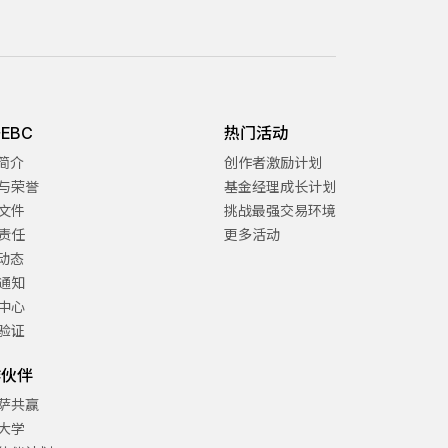
EBC
热门活动
C简介
创作者激励计划
与荣誉
基金经理成长计划
文件
挑战最强交易环境
责任
更多活动
C动态
通知
中心
验证
作伙伴
萨共赢
大学