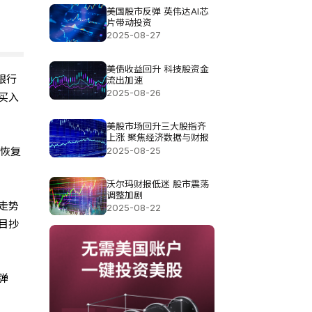
美国股市反弹 英伟达AI芯
片带动投资
2025-08-27
美债收益回升 科技股资金
银行
流出加速
2025-08-26
买入
美股市场回升三大股指齐
上涨 聚焦经济数据与财报
2025-08-25
会恢复
沃尔玛财报低迷 股市震荡
调整加剧
走势
2025-08-22
目抄
弹