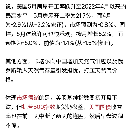
说，美国5月房屋开工率跃升至2022年4月以来的
最高水平，5月房屋开工率为21.7%，而4月
为-2.9%(从+2.2%修正)，市场预测为-0.8%。同
样，5月建筑许可也很乐观，按月增长5.2%，而
预期为-5.0%，前值为-1.4%(从-1.5%修正)。
其他方面，卡塔尔向中国增加天然气供应以及俄
罗斯输入天然气存量引发担忧，打压天然气价
格。
体现
市场情绪
的是，美股基准指数周初开盘下
跌，但
标普500指数
期货仍盘整，
美国
国债
收益
率也在前一天中断了两天的连胜，然后早盘波澜
不惊。