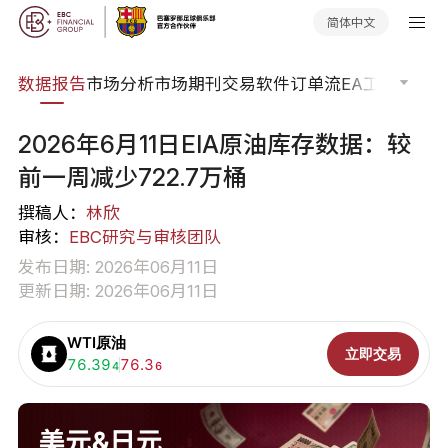
简体中文
焦点
数据报告
市场分析
市场期刊
交易软件
订单流
EA工具库
交易
2026年6月11日EIA原油库存数据：较
前一周减少722.7万桶
撰稿人：
林欣
审核：
EBC研究与审核团队
发布日期: 2026年06月11日
更新日期: 2026年06月11日
WTI原油
立即交易
买入:
76.39
卖出:
76.3
4
6