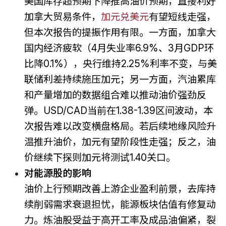
美国库存超预期下降推高油价预期，直接利好
加拿大贸易条件，
加元兑美元
有望短线走强，
但本次报告的提振作用有限。一方面，加拿大
国内经济疲软（4月失业率6.9%、3月GDP环
比降0.1%），央行维持2.25%利率不变，与美
联储利差持续施压加元；另一方面，汽油累库
和产量增加的数据组合难以推动油价强劲反
弹。USD/CAD当前在1.38-1.39区间波动，本
次报告难以改变横盘格局。若后续地缘风险升
温推升油价，加元有望阶段性走强；反之，油
价继续下探则加元将测试1.40关口。
对能源股的影响
油价上行预期改善上游企业盈利前景，去库持
续削弱需求衰退担忧，能源板块估值有修复动
力。炼油股受益于高开工率及成品油偏紧，裂