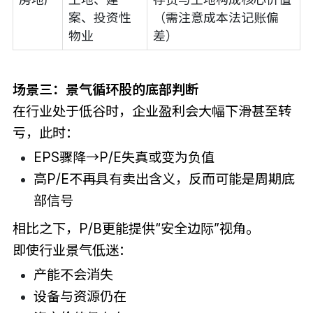
案、投资性
（需注意成本法记账偏
物业
差）
场景三：景气循环股的底部判断
在行业处于低谷时，企业盈利会大幅下滑甚至转
亏，此时：
EPS骤降→P/E失真或变为负值
高P/E不再具有卖出含义，反而可能是周期底
部信号
相比之下，P/B更能提供“安全边际”视角。
即使行业景气低迷：
产能不会消失
设备与资源仍在