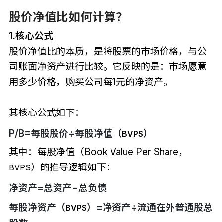
股价净值比如何计算？
1.核心公式
股价净值比的本质，是将股票的市场价格，与公
司账面净资产进行比较。它反映的是：市场愿意
用多少价格，购买公司每1元的净资产。
其核心公式如下：
P/B=每股股价÷每股净值（
）
BVPS
其中：每股净值（Book Value Per Share，
）的推导逻辑如下：
BVPS
净资产=总资产−总负债
每股净资产（
）=净资产÷流通在外普通股总
BVPS