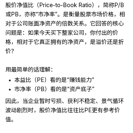
股价净值比（Price-to-Book Ratio），简称P/B
或PB，亦称“市净率”。是衡量股票市场价格，相
对于公司账面净资产的倍数关系。它回答的核心
问题是：如果今天买下整家公司，你付出的价
格，相对于它真正拥有的净资产，是溢价还是折
价？
用最简单的话理解：
本益比（PE）看的是“赚钱能力”
市净率（PB）看的是“资产底子”
因此，当企业暂时亏损、获利不稳定、景气循环
波动剧烈时，股价净值比往往比PE更有参考价
值。