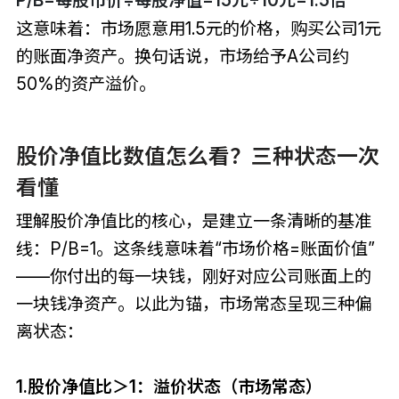
这意味着：市场愿意用1.5元的价格，购买公司1元
的账面净资产。换句话说，市场给予A公司约
50%的资产溢价。
股价净值比数值怎么看？三种状态一次
看懂
理解股价净值比的核心，是建立一条清晰的基准
线：P/B=1。这条线意味着“市场价格=账面价值”
——你付出的每一块钱，刚好对应公司账面上的
一块钱净资产。以此为锚，市场常态呈现三种偏
离状态：
1.股价净值比＞1：溢价状态（市场常态）