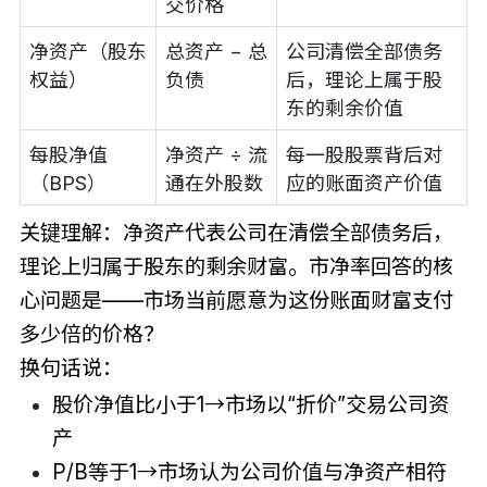
交价格
净资产（股东
总资产 − 总
公司清偿全部债务
权益）
负债
后，理论上属于股
东的剩余价值
每股净值
净资产 ÷ 流
每一股股票背后对
（BPS）
通在外股数
应的账面资产价值
关键理解：净资产代表公司在清偿全部债务后，
理论上归属于股东的剩余财富。市净率回答的核
心问题是——市场当前愿意为这份账面财富支付
多少倍的价格？
换句话说：
股价净值比小于1→市场以“折价”交易公司资
产
P/B等于1→市场认为公司价值与净资产相符