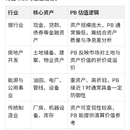
行业
核心资产
PB 估值逻辑
银行业
现金、贷款、
资产规模庞大，PB 通
债券等金融资
常偏低，需结合资产
产
质量与净息差分析
房地产
土地储备、建
PB 反映市场对土地与
开发
案、物业资产
资产价值的折价或溢
价
能源与
油田、电厂、
重资产、高折旧，PB
公用事
管线、设备
接近 1 时通常具备一定
业
防御性
传统制
厂房、机器设
资产可变现性较高，
造业
备、库存
PB 能提供清算价值参
考