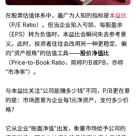
在股票估值体系中，最广为人知的指标是
本益比
（P/E Ratio）。但当企业陷入亏损、每股盈余
（EPS）转为负值时，本益比会瞬间失去参考意
义。此时，投资者往往会改用另一种更稳定、偏
向"资产视角"的估值工具——
股价净值比
（Price-to-Book Ratio，简称P/B或PB，亦称
“市净率”）。
与本益比关注“公司能赚多少钱”不同，P/B更在意
的是：市场愿意为企业每1元净资产，支付多少价
格？
它从企业“账面净值”出发，衡量市场给予公司的