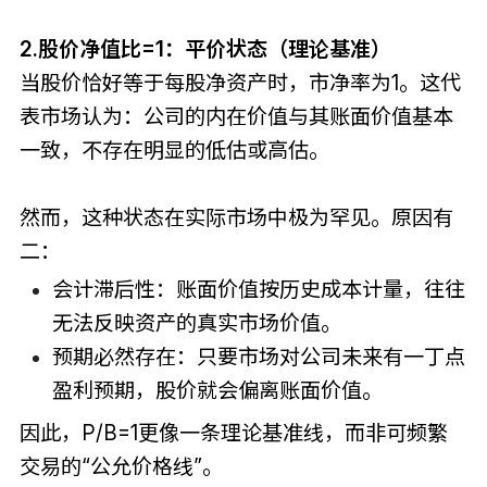
2.股价净值比=1：平价状态（理论基准）
当股价恰好等于每股净资产时，市净率为1。这代
表市场认为：公司的内在价值与其账面价值基本
一致，不存在明显的低估或高估。
然而，这种状态在实际市场中极为罕见。原因有
二：
会计滞后性：账面价值按历史成本计量，往往
无法反映资产的真实市场价值。
预期必然存在：只要市场对公司未来有一丁点
盈利预期，股价就会偏离账面价值。
因此，P/B=1更像一条理论基准线，而非可频繁
交易的“公允价格线”。