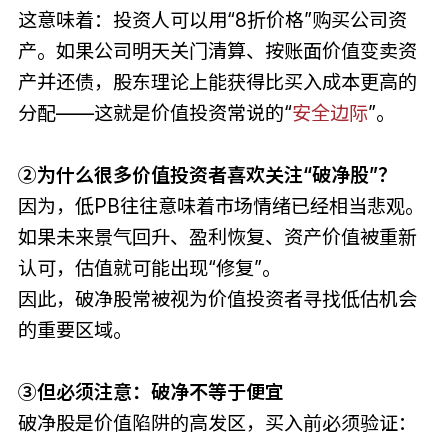
这意味着：投资人可以用“8折价格”购买公司资
产。如果公司明天关门清算、按账面价值变卖资
产并还债，股东理论上能获得比买入成本更高的
分配——这就是价值投资常说的“
安全边际
”。
②为什么很多价值投资者喜欢关注“破净股”？
因为，低PB往往意味着市场情绪已经相当悲观。
如果未来景气回升、盈利恢复、资产价值被重新
认可，估值就可能出现“修复”。
因此，破净股常被视为价值投资者寻找低估机会
的重要区域。
③但必须注意：破净不等于便宜
破净股是价值陷阱的高发区，买入前必须验证：