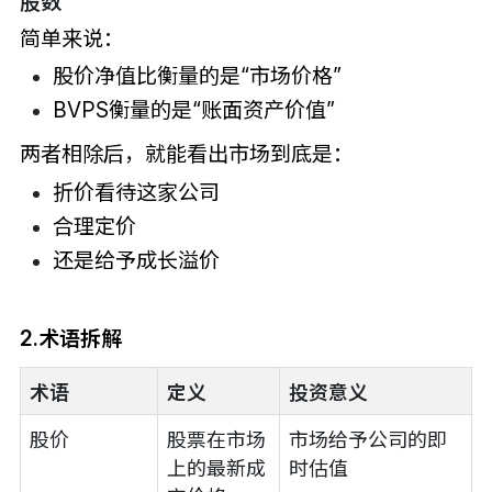
股数
简单来说：
股价净值比衡量的是“市场价格”
BVPS衡量的是“账面资产价值”
两者相除后，就能看出市场到底是：
折价看待这家公司
合理定价
还是给予成长溢价
2.术语拆解
术语
定义
投资意义
股价
股票在市场
市场给予公司的即
上的最新成
时估值