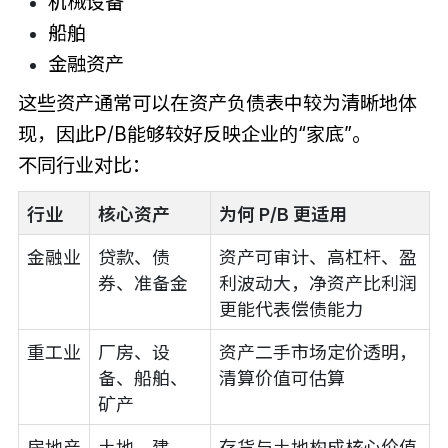
机械设备
船舶
金融资产
这些资产通常可以在资产负债表中较为清晰地体
现，因此P/B能够较好反映企业的“家底”。
不同行业对比：
行业
核心资产
为何 P/B 更适用
金融业
贷款、债
资产可审计、高杠杆、盈
券、准备金
利波动大，净资产比利润
更能代表偿债能力
重工业
厂房、设
资产二手市场定价透明，
备、船舶、
清算价值可估算
矿产
房地产
土地、建
存货与土地构成核心价值