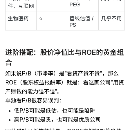
PEG
件、互联网
生物医药
⭐
管线估值 /
几乎不用
PS
进阶搭配：股价净值比与ROE的黄金组
合
如果说P/B（市净率）是“看资产贵不贵”，那么
ROE（股东权益报酬率）就是：看这家公司“用资
产赚钱的能力强不强”。
单独看P/B很容易误判：
低P/B可能是低估，也可能是陷阱
高P/B可能是贵，也可能是优质公司