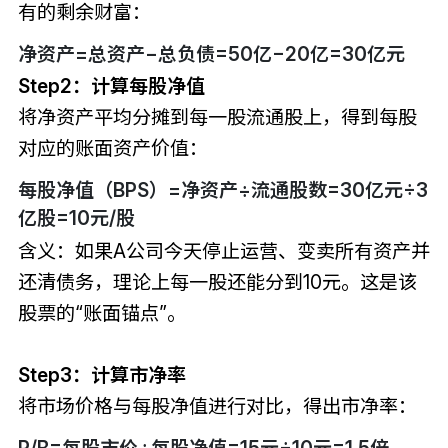
有的剩余财富：
净资产=总资产−总负债=50亿−20亿=30亿元
Step2：计算每股净值
将净资产平均分摊到每一股流通股上，得到每股
对应的账面资产价值：
每股净值（BPS）=净资产÷流通股数=30亿元÷3
亿股=10元/股
含义：如果A公司今天停止运营、变卖所有资产并
还清债务，理论上每一股还能分到10元。这是该
股票的“账面锚点”。
Step3：计算市净率
将市场价格与每股净值进行对比，得出市净率：
P/B=每股市价÷每股净值=15元÷10元=1.5倍