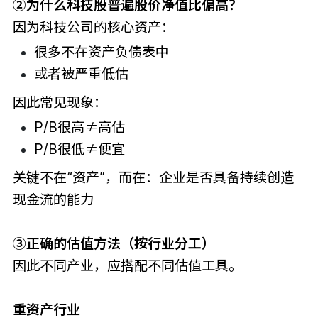
②为什么科技股普遍股价净值比偏高？
因为科技公司的核心资产：
很多不在资产负债表中
或者被严重低估
因此常见现象：
P/B很高≠高估
P/B很低≠便宜
关键不在“资产”，而在：企业是否具备持续创造
现金流的能力
③正确的估值方法（按行业分工）
因此不同产业，应搭配不同估值工具。
重资产行业