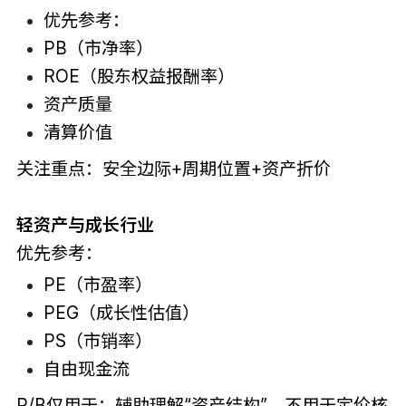
优先参考：
PB（市净率）
ROE（股东权益报酬率）
资产质量
清算价值
关注重点：安全边际+周期位置+资产折价
轻资产与成长行业
优先参考：
PE（市盈率）
PEG（成长性估值）
PS（市销率）
自由现金流
P/B仅用于：辅助理解“资产结构”，不用于定价核