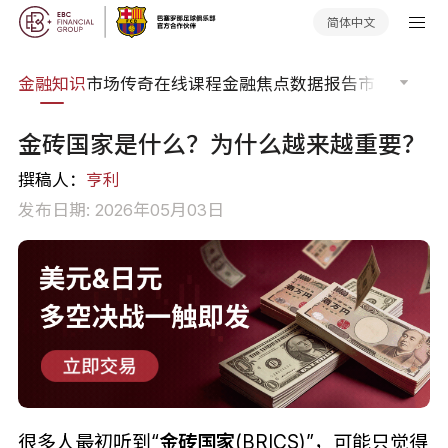
简体中文
词典
金融知识
市场传奇
在线课程
金融焦点
数据报告
市场分析
市
金砖国家是什么？为什么越来越重要？
撰稿人：
亨利
发布日期: 2026年05月03日
很多人最初听到“
金砖国家
(BRICS)”，可能只觉得