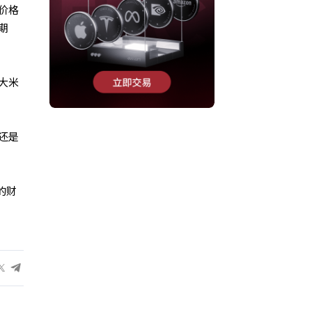
价格
期
大米
还是
的财