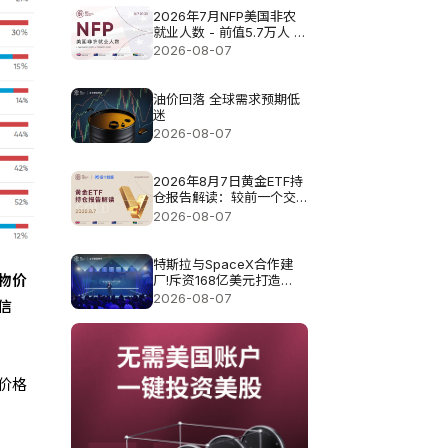
2026年7月NFP美国非农
就业人数 - 前值5.7万人 预
测值8.3万
2026-08-07
油价回落 全球需求预期低
迷
2026-08-07
2026年8月7日黄金ETF持
仓报告解读：较前一个交
易日增加0.571吨
2026-08-07
特斯拉与SpaceX合作建
物价
厂!斥资168亿美元打造
Terafab基地
2026-08-07
信
价格