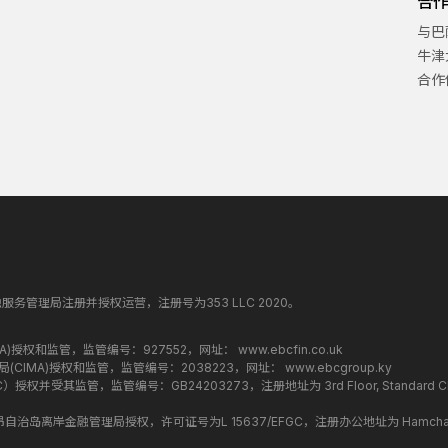
合
与巴
牛津
合作
纳丁斯金融服务管理局注册并授权运营，注册号为353 LLC 2020。
监管局(FCA)授权和监管，监管编号：927552，网址：
www.ebcfin.co.uk
群岛金融管理局(CIMA)授权和监管，监管编号：2038223，网址：
www.ebcgroup.ky
权并受其监管，监管编号：GB24203273，注册地址为 3rd Floor, Standard Chartered T
盟昂儒昂自治岛离岸金融管理局授权，许可证号为L 15637/EFGC，注册办公地址为 Hamchako, Mutsa