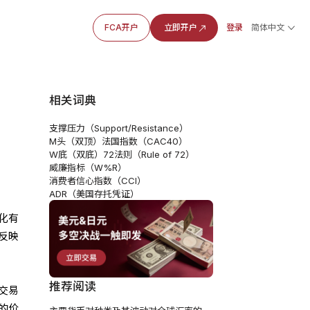
FCA开户
立即开户
登录
简体中文
相关词典
支撑压力（Support/Resistance）
M头（双顶）
法国指数（CAC40）
W底（双底）
72法则（Rule of 72）
威廉指标（W%R）
消费者信心指数（CCI）
ADR（美国存托凭证）
化有
反映
推荐阅读
交易
的价