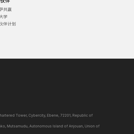
作伙伴
萨共赢
大学
伙伴计划
ower, Cybercity, Ebene, 72201, Republic of
mudu, Autonomous Island of Anjouan, Union of