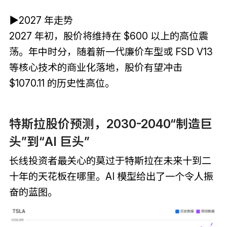
▶2027 年走势
2027 年初，股价将维持在 $600 以上的高位震
荡。年中时分，随着新一代廉价车型或 FSD V13
等核心技术的商业化落地，股价有望冲击
$1070.11 的历史性高位。
特斯拉股价预测，2030-2040“制造巨
头”到“AI 巨头”
长线投资者最关心的莫过于特斯拉在未来十到二
十年的天花板在哪里。AI 模型给出了一个令人振
奋的蓝图。