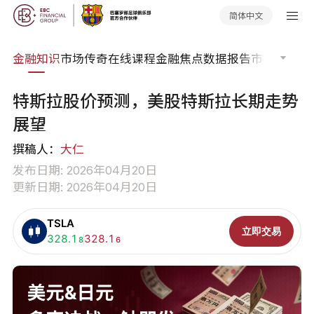
简体中文
词典
金融知识
市场传奇
在线课程
金融焦点
数据报告
市场分析
市
特斯拉股价预测，美股特斯拉长期走势
展望
撰稿人：
大仁
发布日期: 2026年04月20日
更新日期: 2026年04月20日
TSLA
立即交易
买入:
328.1
卖出:
328.1
8
6