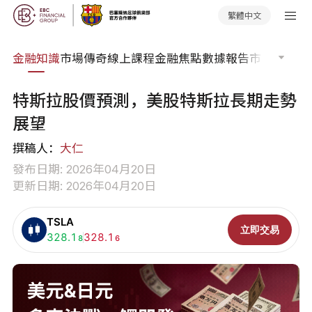
繁體中文
詞典
金融知識
市場傳奇
線上課程
金融焦點
數據報告
市場分析
市
特斯拉股價預測，美股特斯拉長期走勢
展望
撰稿人：
大仁
發布日期: 2026年04月20日
更新日期: 2026年04月20日
TSLA
立即交易
買入:
328.1
賣出:
328.1
8
6