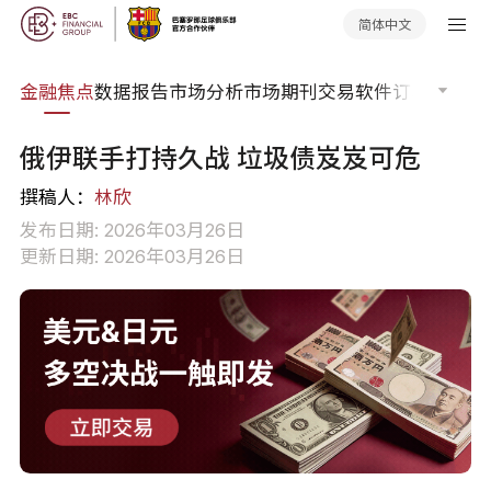
简体中文
课程
金融焦点
数据报告
市场分析
市场期刊
交易软件
订单流
EA
俄伊联手打持久战 垃圾债岌岌可危
撰稿人：
林欣
发布日期: 2026年03月26日
更新日期: 2026年03月26日