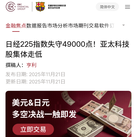
简体中文
课程
金融焦点
数据报告
市场分析
市场期刊
交易软件
订单流
EA
日经225指数失守49000点！亚太科技
股集体走低
撰稿人：
亨利
发布日期: 2025年11月21日
更新日期: 2025年11月21日