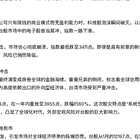
公司只有烧钱的商业模式而无盈利能力时，科技股泡沫瞬间破灭。以
台股市场中的电子股首当其冲，指数一路下滑。
”的冲击，市场信心彻底崩溃，指数最低跌至3411点。即使是具有前景的
，风险已悄然降临。
的冲击
最终演变成席卷全球的金融海啸。雷曼兄弟的倒闭，标志着全球信用
为高度依赖出口的外向型经济体，台湾市场受到严重冲击。
9点高点，在一年内重挫至3955点，跌幅约60%。这次股灾特点是“系统
免，凸显了全球化时代，外部宏观风险对台股的巨大影响力。
闪电熊市
爆发，引发市场对全球经济停滞的极端恐慌。台股从1月的12197点，