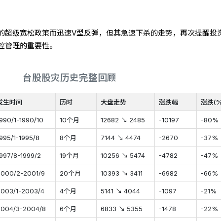
的超级宽松政策而迅速V型反弹，但其急速下杀的走势，再次提醒投
控管理的重要性。
台股股灾历史完整回顾
发生时间
历时
大盘走势
涨跌幅
涨跌(%
1990/1-1990/10
10个月
12682 ↘ 2485
-10197
-80%
1995/1-1995/8
8个月
7144 ↘ 4474
-2670
-37%
1997/8-1999/2
19个月
10256 ↘ 5474
-4782
-47%
2000/2-2001/9
20个月
10393 ↘ 3411
-6982
-66%
2003/1-2003/4
4个月
5141 ↘ 4044
-1097
-21%
2004/3-2004/8
6个月
6833 ↘ 5355
-1478
-22%