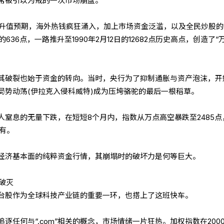
常被引以为戒的一次市场崩盘。
台币升值预期，海外热钱疯狂涌入，加上市场资金泛滥，以及全民炒股的
636点，一路推升至1990年2月12日的12682点历史高点，创造了“
其破裂也始于资金的转向。当时，央行为了抑制通胀与资产泡沫，开
局势动荡(伊拉克入侵科威特)成为压垮骆驼的最后一根稻草。
人窒息的无量下跌，在短短8个月内，指数从万点高空暴跌至2485点
有。
经济基本面的纯粹资金行情，其崩塌时的破坏力是何等巨大。
的破灭
台股作为全球科技产业链的重要一环，也搭上了这班快车。
逐任何与“.com”相关的概念，市场情绪一片狂热。加权指数在2000