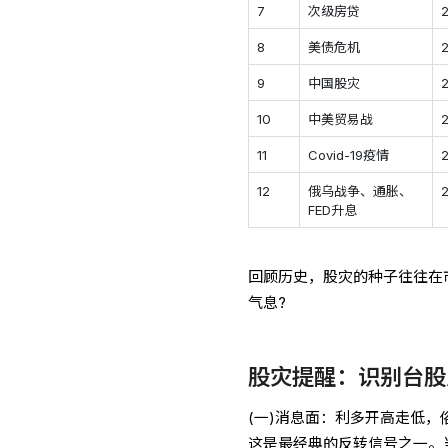
7
次级房贷
8
美债危机
2
9
中国股灾
10
中美贸易战
11
Covid-19疫情
12
俄乌战争、通胀、
FED升息
回顾历史，股灾的种子往往在
气息?
股灾提醒：识别台股
(一)消息面：利多开高走低，
这是最经典的反转信号之一。