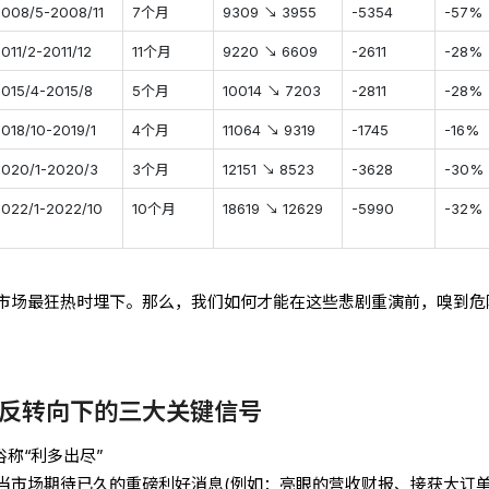
2008/5-2008/11
7个月
9309 ↘ 3955
-5354
-57%
011/2-2011/12
11个月
9220 ↘ 6609
-2611
-28%
2015/4-2015/8
5个月
10014 ↘ 7203
-2811
-28%
2018/10-2019/1
4个月
11064 ↘ 9319
-1745
-16%
2020/1-2020/3
3个月
12151 ↘ 8523
-3628
-30%
2022/1-2022/10
10个月
18619 ↘ 12629
-5990
-32%
市场最狂热时埋下。那么，我们如何才能在这些悲剧重演前，嗅到危
反转向下的三大关键信号
俗称“利多出尽”
当市场期待已久的重磅利好消息(例如：亮眼的营收财报、接获大订