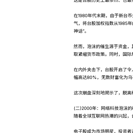
这是台股历史上最惨烈、也最
在1980年代末期，由于新
气，将台股加权指数从1985年的
神话”。
然而，泡沫的催生源于资金，
取紧缩货币政策。同时，国际
在内外夹击下，台股开启了令
幅高达80%，无数财富化为乌
这次崩盘深刻地揭示了，脱离
(二)2000年：网络科技泡沫
随着全球互联网热潮的兴起，
电子股成为市场明星，投资者追