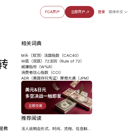
FCA开户
立即开户
登录
简体中文
相关词典
M头（双顶）
法国指数（CAC40）
转
W底（双底）
72法则（Rule of 72）
威廉指标（W%R）
消费者信心指数（CCI）
ADR（美国存托凭证）
摩根大通（JPM）
推荐阅读
是教
法人说明会形式、时间、流程、信息解读及对股价的影响