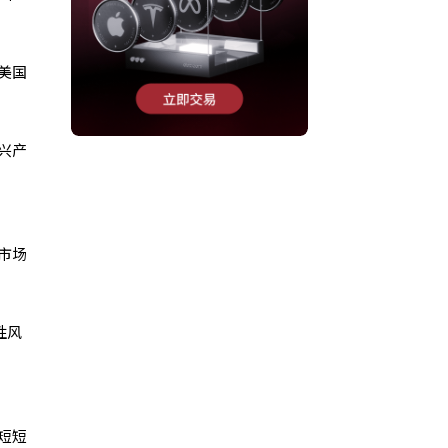
美国
新兴产
市场
性风
在短短