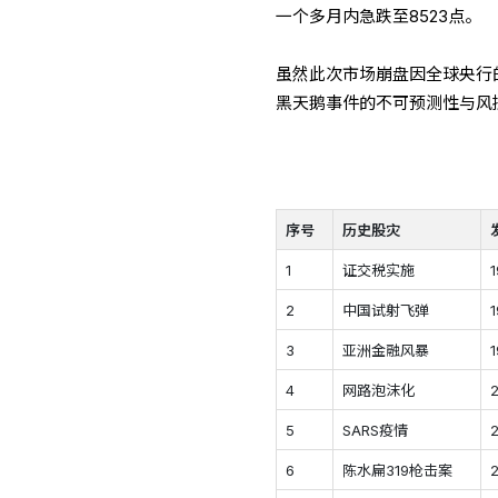
一个多月内急跌至8523点。
虽然此次市场崩盘因全球央行
黑天鹅事件的不可预测性与风
序号
历史股灾
1
证交税实施
2
中国试射飞弹
3
亚洲金融风暴
4
网路泡沫化
5
SARS疫情
6
陈水扁319枪击案