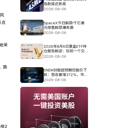
指数接近新高
2026-08-06
风
万点
SpaceX今日解禁!千亿美
元限售解禁潮来袭
2026-08-06
始采
2026年8月6日黄金ETF持
仓报告解读：较前一个交
易日增加4.851吨
2026-08-06
，跌
SNDK财报超预期但股价下
跌：营收暴增372%，市场
为何仍不买账?
2026-08-06
年2