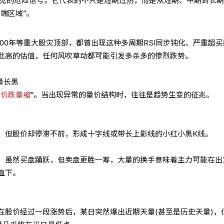
罕见的危险信号。它代表的不只是短期过热，而是从短期、中期到长
端区域”。
2000年等重大股灾顶部，都曾出现这种多周期RSI同步钝化、严重超
此高的估值，任何风吹草动都可能引发多杀多的惨烈跌势。
量长黑
，
价跌量缩
”。当出现异常的量价结构时，往往是趋势生变的征兆。
，但股价却停滞不前，形成十字线或带长上影线的小红小黑K线。
，虽然买盘踊跃，但卖盘更胜一筹，大量的换手意味着主力可能在出
直下。
在股价经过一段涨势后，某日突然爆出近期天量(甚至是历史天量)，