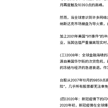
月再度触及10393点的高峰。
然而，当全球意识到许多网络
纳斯达克市场崩盘为导火索，
加上2001年美国“911事件
业，当其估值严重偏离现实时
(三)2008年：全球金融海啸
源自美国华尔街的次贷危机，
的冻结与经济的急速衰退。作
台股从2007年10月的985
险”，几乎所有股票都无法幸
(四)2020年：新冠疫情下的
2020年初，新冠疫情在全球