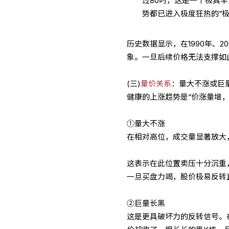
过80时，这是一个极其
势都已进入极度狂热的“极
历史数据显示，在1990年、
象。一旦后续价格无法支撑如
(三)
量价关系
：量大不涨或巨
健康的上涨趋势是“价涨量增
①量大不涨
在相对高位，成交量显著放大
这表示在此位置卖压十分沉重
一旦买盘力竭，股价极易反转
②巨量长黑
这是更具破坏力的反转信号。