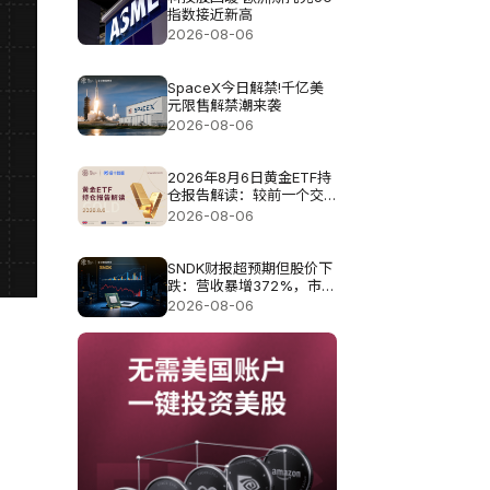
指数接近新高
2026-08-06
SpaceX今日解禁!千亿美
元限售解禁潮来袭
2026-08-06
2026年8月6日黄金ETF持
仓报告解读：较前一个交
易日增加4.851吨
2026-08-06
SNDK财报超预期但股价下
跌：营收暴增372%，市场
为何仍不买账?
2026-08-06