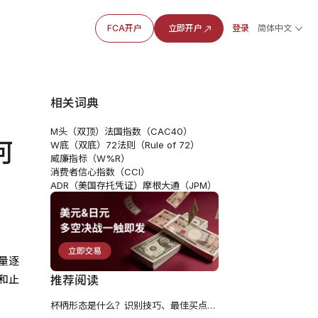
FCA开户
立即开户
登录
简体中文
相关词典
M头（双顶）
法国指数（CAC40）
何
W底（双底）
72法则（Rule of 72）
威廉指标（W%R）
消费者信心指数（CCI）
ADR（美国存托凭证）
摩根大通（JPM）
量逐
和止
推荐阅读
杯柄形态是什么？识别技巧、最佳买点与目标价计算（2026）