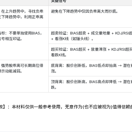
关键信号
：在上升趋势中，寻找负乖
避免在下降趋势中仅因负乖离大而抄底。
在下降趋势中，利用正乖离
标：不要单独使用BIAS，
超卖验证：BIAS超卖 + 成交量地量 + KDJ/RSI
信号相互印证。
+ 看涨K线（如锤头线）。
超买验证：BIAS超买 + 放量滞涨 + KDJ/RSI超买
看跌K线。
：强势股乖离可长期高位徘
底背离：股价创新低，BIAS低点却抬高 → 潜在
预示动能减弱。
涨。
顶背离：股价创新高，BIAS高点却降低 → 潜在
跌。
条款】：本材料仅供一般参考使用，无意作为(也不应被视为)值得信赖