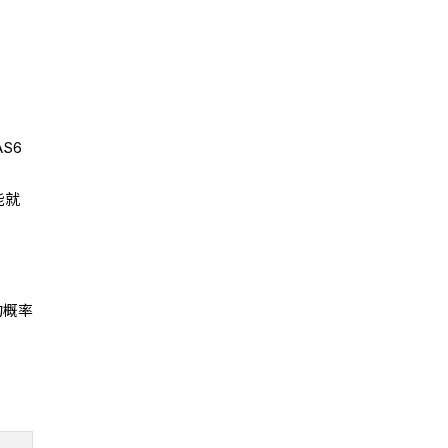
S6
能就
的概率