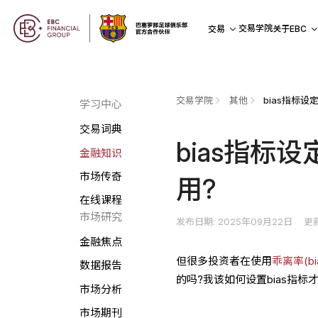
交易学院
交易
关于EBC
交易学院
其他
bias指标
学习中心
交易词典
bias指标
金融知识
市场传奇
用?
在线课程
市场研究
发布日期: 2025年09月22日
更新
金融焦点
但很多投资者在使用
乖离率(b
数据报告
的吗?我该如何设置bias指标
市场分析
市场期刊