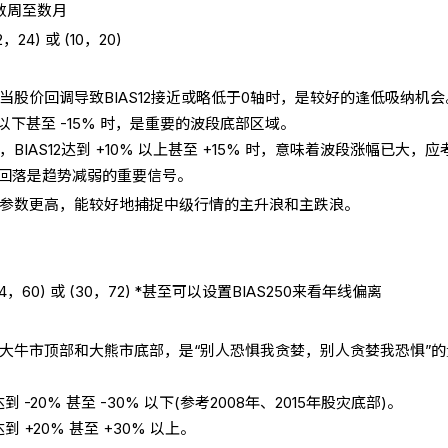
数周至数月
4) 或 (10，20)
当股价回调导致BIAS12接近或略低于0轴时，是较好的逢低吸纳机会
0% 以下甚至 -15% 时，是重要的波段底部区域。
IAS12达到 +10% 以上甚至 +15% 时，意味着波段涨幅已大，应
快速回落是趋势减弱的重要信号。
线参数更高，能较好地捕捉中级行情的主升浪和主跌浪。
60) 或 (30，72) *甚至可以设置BIAS250来看年线偏离
在大牛市顶部和大熊市底部，是“别人恐惧我贪婪，别人贪婪我恐惧”
到 -20% 甚至 -30% 以下(参考2008年、2015年股灾底部)。
到 +20% 甚至 +30% 以上。