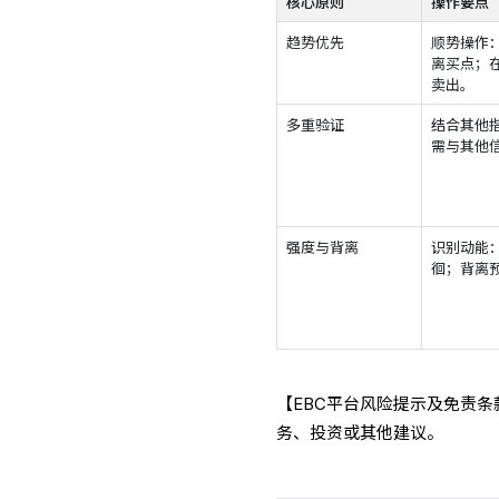
核心原则
操作要点
趋势优先
顺势操作
离买点；
卖出。
多重验证
结合其他指
需与其他
强度与背离
识别动能
徊；背离
【EBC平台风险提示及免责
务、投资或其他建议。