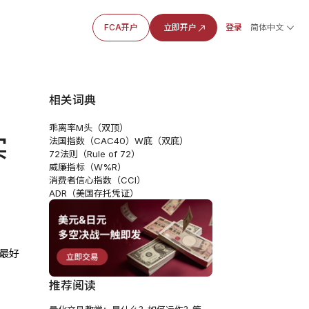
FCA开户
立即开户
登录
简体中文
相关词典
乖离率
M头（双顶）
实
法国指数（CAC40）
W底（双底）
72法则（Rule of 72）
威廉指标（W%R）
消费者信心指数（CCI）
ADR（美国存托凭证）
是最好
推荐阅读