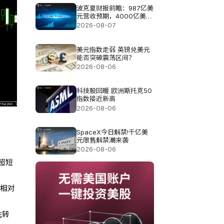
波克夏财报前瞻：987亿美
元营收预期，4000亿美元
现金如何布局?
2026-08-07
美元指数走弱 英镑兑美元
能否突破震荡区间？
2026-08-06
科技股回暖 欧洲斯托克50
指数接近新高
2026-08-06
SpaceX今日解禁!千亿美
元限售解禁潮来袭
2026-08-06
超短
性相对
性转