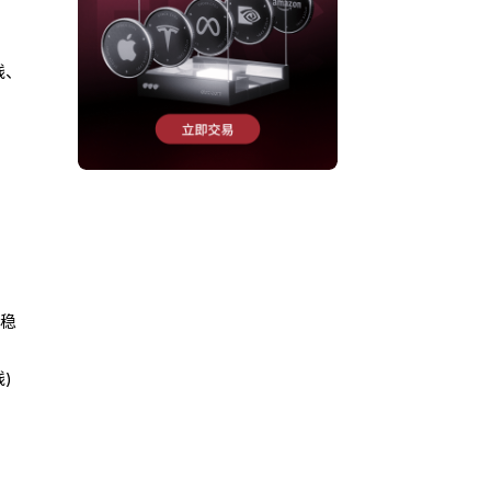
线、
企稳
)