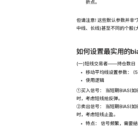
折点。
但请注意! 这些默认参数并非
中线、长线)甚至不同的个股(
如何设置最实用的bi
(一)短线交易者——持仓数日
移动平均线设置参数： (5，1
使用逻辑
①买入信号： 当短期BIAS(如
时，考虑短线抢反弹。
②卖出信号： 当短期BIAS(如
时，考虑短线止盈。
特点： 信号频繁，需要结