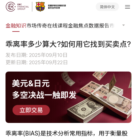
简体中文
词典
金融知识
市场传奇
在线课程
金融焦点
数据报告
市场分析
市
乖离率多少算大?如何用它找到买卖点?
发布日期: 2025年09月10日
更新日期: 2025年09月22日
乖离率(BIAS)是技术分析常用指标，用于衡量股