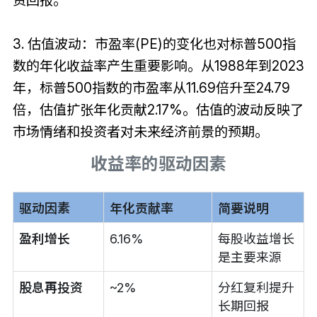
资回报。
3. 估值波动：市盈率(PE)的变化也对标普500指
数的年化收益率产生重要影响。从1988年到2023
年，标普500指数的市盈率从11.69倍升至24.79
倍，估值扩张年化贡献2.17%。估值的波动反映了
市场情绪和投资者对未来经济前景的预期。
收益率的驱动因素
驱动因素
年化贡献率
简要说明
盈利增长
6.16%
每股收益增长
是主要来源
股息再投资
~2%
分红复利提升
长期回报