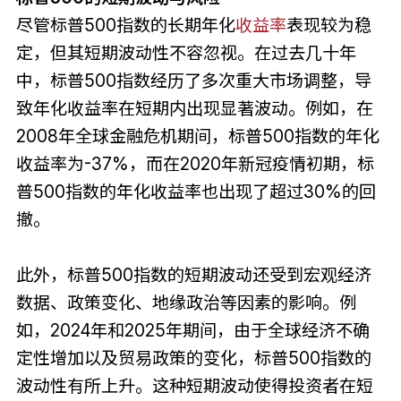
尽管标普500指数的长期年化
收益率
表现较为稳
定，但其短期波动性不容忽视。在过去几十年
中，标普500指数经历了多次重大市场调整，导
致年化收益率在短期内出现显著波动。例如，在
2008年全球金融危机期间，标普500指数的年化
收益率为-37%，而在2020年新冠疫情初期，标
普500指数的年化收益率也出现了超过30%的回
撤。
此外，标普500指数的短期波动还受到宏观经济
数据、政策变化、地缘政治等因素的影响。例
如，2024年和2025年期间，由于全球经济不确
定性增加以及贸易政策的变化，标普500指数的
波动性有所上升。这种短期波动使得投资者在短