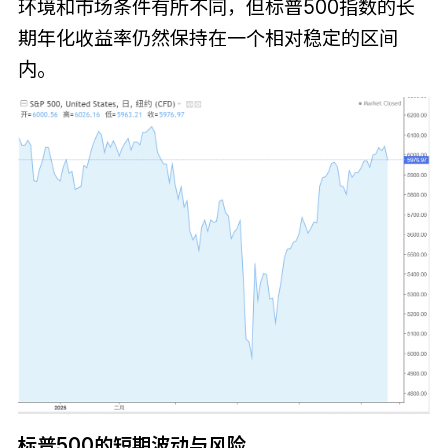
环境和市场条件有所不同，但标普500指数的长
期年化收益率仍然保持在一个相对稳定的区间
内。
标普500的短期波动与风险