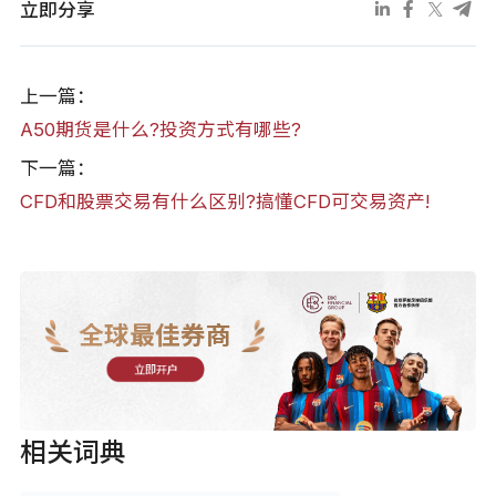
立即分享
上一篇：
A50期货是什么?投资方式有哪些?
下一篇：
CFD和股票交易有什么区别?搞懂CFD可交易资产!
全球最佳券商
立即开户
相关词典